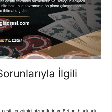
orunlarıyla İlgili
er çeşitli çevrimiçi hizmetlerin ve Betlogi blackjack