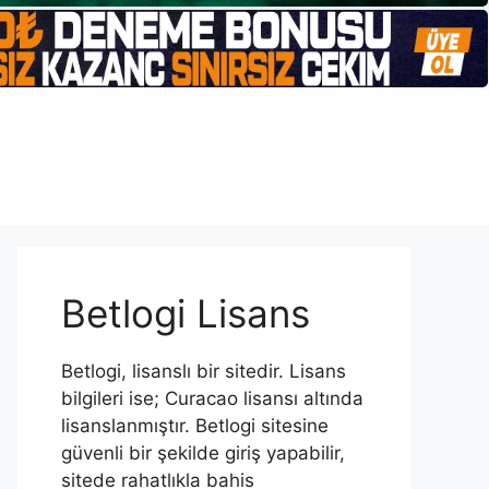
Betlogi Lisans
Betlogi, lisanslı bir sitedir. Lisans
bilgileri ise; Curacao lisansı altında
lisanslanmıştır. Betlogi sitesine
güvenli bir şekilde giriş yapabilir,
sitede rahatlıkla bahis