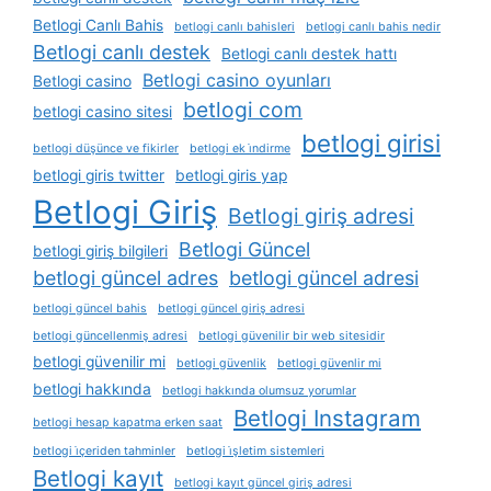
Betlogi Canlı Bahis
betlogi canlı bahisleri
betlogi canlı bahis nedir
Betlogi canlı destek
Betlogi canlı destek hattı
Betlogi casino oyunları
Betlogi casino
betlogi com
betlogi casino sitesi
betlogi girisi
betlogi düşünce ve fikirler
betlogi ek i̇ndirme
betlogi giris twitter
betlogi giris yap
Betlogi Giriş
Betlogi giriş adresi
Betlogi Güncel
betlogi giriş bilgileri
betlogi güncel adres
betlogi güncel adresi
betlogi güncel bahis
betlogi güncel giriş adresi
betlogi güncellenmiş adresi
betlogi güvenilir bir web sitesidir
betlogi güvenilir mi
betlogi güvenlik
betlogi güvenlir mi
betlogi hakkında
betlogi hakkında olumsuz yorumlar
Betlogi Instagram
betlogi hesap kapatma erken saat
betlogi i̇çeriden tahminler
betlogi i̇şletim sistemleri
Betlogi kayıt
betlogi kayıt güncel giriş adresi