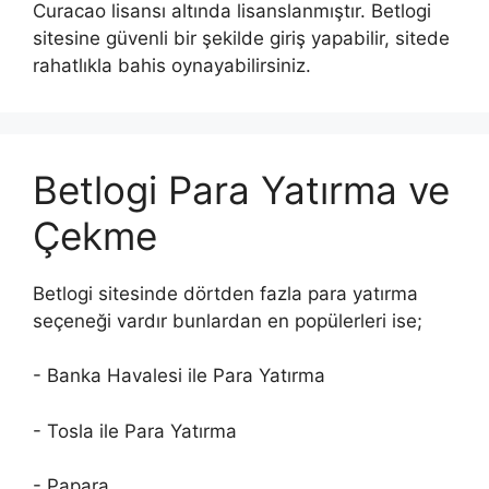
Curacao lisansı altında lisanslanmıştır. Betlogi
sitesine güvenli bir şekilde giriş yapabilir, sitede
rahatlıkla bahis oynayabilirsiniz.
Betlogi Para Yatırma ve
Çekme
Betlogi sitesinde dörtden fazla para yatırma
seçeneği vardır bunlardan en popülerleri ise;
- Banka Havalesi ile Para Yatırma
- Tosla ile Para Yatırma
- Papara