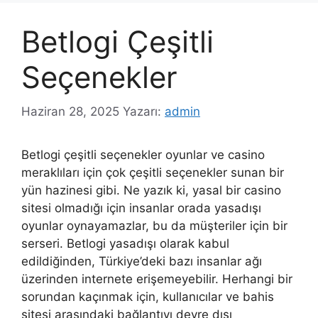
Betlogi Çeşitli
Seçenekler
Haziran 28, 2025
Yazarı:
admin
Betlogi çeşitli seçenekler oyunlar ve casino
meraklıları için çok çeşitli seçenekler sunan bir
yün hazinesi gibi. Ne yazık ki, yasal bir casino
sitesi olmadığı için insanlar orada yasadışı
oyunlar oynayamazlar, bu da müşteriler için bir
serseri. Betlogi yasadışı olarak kabul
edildiğinden, Türkiye’deki bazı insanlar ağı
üzerinden internete erişemeyebilir. Herhangi bir
sorundan kaçınmak için, kullanıcılar ve bahis
sitesi arasındaki bağlantıyı devre dışı