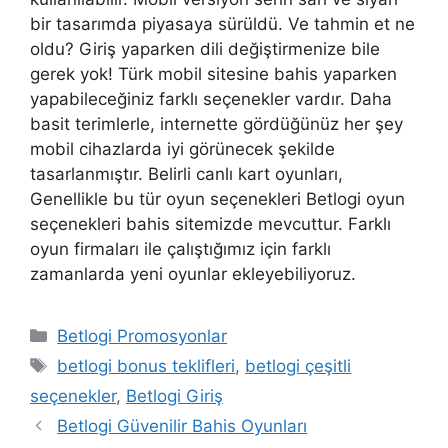
bir tasarımda piyasaya sürüldü. Ve tahmin et ne
oldu? Giriş yaparken dili değiştirmenize bile
gerek yok! Türk mobil sitesine bahis yaparken
yapabileceğiniz farklı seçenekler vardır. Daha
basit terimlerle, internette gördüğünüz her şey
mobil cihazlarda iyi görünecek şekilde
tasarlanmıştır. Belirli canlı kart oyunları,
Genellikle bu tür oyun seçenekleri Betlogi oyun
seçenekleri bahis sitemizde mevcuttur. Farklı
oyun firmaları ile çalıştığımız için farklı
zamanlarda yeni oyunlar ekleyebiliyoruz.
Kategoriler
Betlogi Promosyonlar
Etiketler
betlogi bonus teklifleri
,
betlogi çeşitli
seçenekler
,
Betlogi Giriş
Betlogi Güvenilir Bahis Oyunları