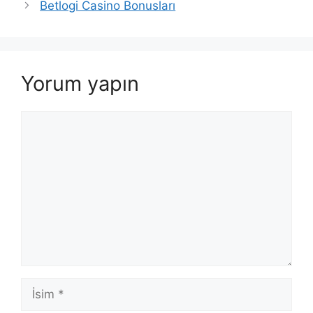
Betlogi Casino Bonusları
Yorum yapın
Yorum
İsim