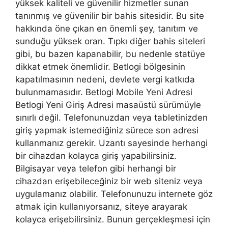
yüksek kaliteli ve güvenilir hizmetler sunan
tanınmış ve güvenilir bir bahis sitesidir. Bu site
hakkında öne çıkan en önemli şey, tanıtım ve
sunduğu yüksek oran. Tıpkı diğer bahis siteleri
gibi, bu bazen kapanabilir, bu nedenle statüye
dikkat etmek önemlidir. Betlogi bölgesinin
kapatılmasının nedeni, devlete vergi katkıda
bulunmamasıdır. Betlogi Mobile Yeni Adresi
Betlogi Yeni Giriş Adresi masaüstü sürümüyle
sınırlı değil. Telefonunuzdan veya tabletinizden
giriş yapmak istemediğiniz sürece son adresi
kullanmanız gerekir. Uzantı sayesinde herhangi
bir cihazdan kolayca giriş yapabilirsiniz.
Bilgisayar veya telefon gibi herhangi bir
cihazdan erişebileceğiniz bir web siteniz veya
uygulamanız olabilir. Telefonunuzu internete göz
atmak için kullanıyorsanız, siteye arayarak
kolayca erişebilirsiniz. Bunun gerçekleşmesi için