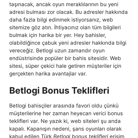
taşınacak, ancak oyun meraklılarının bu yeni
adresi bulması zor olacak. Bu adresler hakkında
daha fazla bilgi edinmek istiyorsanız, web
sitemize göz atın. İhtiyacınız olan tüm bilgileri
bulmak için harika bir yer. Hey bahisler,
olabildiğince çabuk yeni adresler hakkında bilgi
vereceğiz. Betlogi uzun zamandır oyun
endüstrisinde popüler bir bahis sitesidir. Web
sitesi, süper çekici hale getiren müşteriler için
gerçekten harika avantajlar var.
Betlogi Bonus Teklifleri
Betlogi bahisçiler arasında favori oldu çünkü
müşterilerine her zaman heyecan verici bonus
teklifleri var. Ne yazık ki, web siteleri şu anda
kapalı. Kapanışın nedeni, şans oyunları olarak
kabul edilen Türk
Betlogi bonus teklifleri
erişim