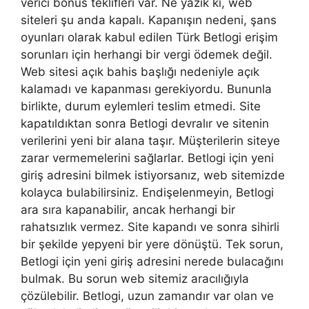
verici bonus teklifleri var. Ne yazık ki, web
siteleri şu anda kapalı. Kapanışın nedeni, şans
oyunları olarak kabul edilen Türk Betlogi erişim
sorunları için herhangi bir vergi ödemek değil.
Web sitesi açık bahis başlığı nedeniyle açık
kalamadı ve kapanması gerekiyordu. Bununla
birlikte, durum eylemleri teslim etmedi. Site
kapatıldıktan sonra Betlogi devralır ve sitenin
verilerini yeni bir alana taşır. Müşterilerin siteye
zarar vermemelerini sağlarlar. Betlogi için yeni
giriş adresini bilmek istiyorsanız, web sitemizde
kolayca bulabilirsiniz. Endişelenmeyin, Betlogi
ara sıra kapanabilir, ancak herhangi bir
rahatsızlık vermez. Site kapandı ve sonra sihirli
bir şekilde yepyeni bir yere dönüştü. Tek sorun,
Betlogi için yeni giriş adresini nerede bulacağını
bulmak. Bu sorun web sitemiz aracılığıyla
çözülebilir. Betlogi, uzun zamandır var olan ve