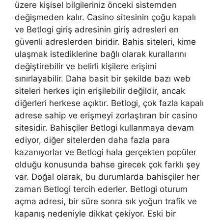
üzere kişisel bilgileriniz önceki sistemden
değişmeden kalır. Casino sitesinin çoğu kapalı
ve Betlogi giriş adresinin giriş adresleri en
güvenli adreslerden biridir. Bahis siteleri, kime
ulaşmak istediklerine bağlı olarak kurallarını
değiştirebilir ve belirli kişilere erişimi
sınırlayabilir. Daha basit bir şekilde bazı web
siteleri herkes için erişilebilir değildir, ancak
diğerleri herkese açıktır. Betlogi, çok fazla kapalı
adrese sahip ve erişmeyi zorlaştıran bir casino
sitesidir. Bahisçiler Betlogi kullanmaya devam
ediyor, diğer sitelerden daha fazla para
kazanıyorlar ve Betlogi hala gerçekten popüler
olduğu konusunda bahse girecek çok farklı şey
var. Doğal olarak, bu durumlarda bahisçiler her
zaman Betlogi tercih ederler. Betlogi oturum
açma adresi, bir süre sonra sık yoğun trafik ve
kapanış nedeniyle dikkat çekiyor. Eski bir