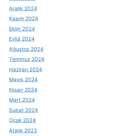
Aralık 2024
Kasım 2024
Ekim 2024
Eylül 2024
Ağustos 2024
Temmuz 2024
Haziran 2024
Mayıs 2024
Nisan 2024
Mart 2024
Şubat 2024
Ocak 2024
Aralık 2023