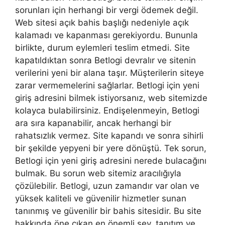
sorunları için herhangi bir vergi ödemek değil.
Web sitesi açık bahis başlığı nedeniyle açık
kalamadı ve kapanması gerekiyordu. Bununla
birlikte, durum eylemleri teslim etmedi. Site
kapatıldıktan sonra Betlogi devralır ve sitenin
verilerini yeni bir alana taşır. Müşterilerin siteye
zarar vermemelerini sağlarlar. Betlogi için yeni
giriş adresini bilmek istiyorsanız, web sitemizde
kolayca bulabilirsiniz. Endişelenmeyin, Betlogi
ara sıra kapanabilir, ancak herhangi bir
rahatsızlık vermez. Site kapandı ve sonra sihirli
bir şekilde yepyeni bir yere dönüştü. Tek sorun,
Betlogi için yeni giriş adresini nerede bulacağını
bulmak. Bu sorun web sitemiz aracılığıyla
çözülebilir. Betlogi, uzun zamandır var olan ve
yüksek kaliteli ve güvenilir hizmetler sunan
tanınmış ve güvenilir bir bahis sitesidir. Bu site
hakkında öne çıkan en önemli şey, tanıtım ve