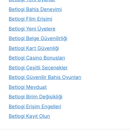
Betlogi Bahis Deneyimi
Betlogi Film Erişimi
Betlogi Yeni Üyelere
Betlogi Belge Güvenilirliği
Betlogi Kart Güvenliği
Betlogi Casino Bonusları
Betlogi Çeşitli Seçenekler
Betlogi Güvenilir Bahis Oyunları
Betlogi Mevduat
Betlogi Birim Değişikliği
Betlogi Erişim Engelleri
Betlogi Kayıt Olun