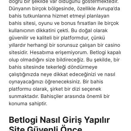
doğru bir şekilde var olduğunu göstermektedir.
Dünyanın birçok bölgesinde, özellikle Avrupa’da
bahis tutkunlarına hizmet etmeyi planlayan
bahis sitesi, oyunu ve bonus fırsatları ile birçok
kullanıcının dikkatini çekti. Bu doğal olarak
güvenilir ve kaliteli bir platformdur, çünkü
yıllardır herhangi bir sorunsuz çalışan bir casino
sitesidir. Hesabıma erişemiyorum. Betlogi kapalı
olup olmadığını size bildireceğiz. Bu şekilde, bir
bahis sitesinde tekerleği döndürmeye
çalıştığınızda neye dikkat edeceğinizi ve nasıl
oynayacağınızı öğreneceksiniz. Bir bahis
platformu olarak, şirket bir dizi seçenek
sunmaktadır. Bahisçiler arasında önemli bir
konuma sahiptir.
Betlogi Nasıl Giriş Yapılır
Site Güvenli Önce