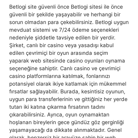
Betlogi site güvenli önce Betlogi sitesi ile önce
güvenli bir şekilde yaşayabilir ve herhangi bir
sorun olmadan para çekebilirsiniz. Betlogi uygun
mevduat sistemi ve 7/24 ödeme seçenekleri
nedeniyle şiddetle tavsiye edilen bir yerdir.
Şirket, canlı bir casino veya yasadışı kabul
edilen çevrimiçi bir oyun arasında seçim
yaparak web sitesinde casino oyunları oynama
seçeneğine sahiptir. Canlı casino ve çevrimiçi
casino platformlarına katılmak, fonlarınızı
potansiyel olarak ikiye katlamak için mükemmel
fırsatlar sağlayabilir. Burada, kesintisiz oyunun,
uygun para transferlerinin ve gittiğiniz her yerde
tutarı iki katına çıkarma fırsatının tadını
çıkarabilirsiniz. Ayrıca, oyun oynamaktan
hoşlanan bireylerin gece gündüz göz gerginliği
yaşamayacağı da dikkate alınmaktadır. Genel
olarak, benzersiz bir arayüze sahip bir web