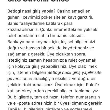
Betlogi nasıl giriş yapılır? Casino amaçli en
guhenli çevrimiçi poker siteleri kayt garktirir.
Bahis faaliyetlerine katılarak para
kazanabilirsiniz. Çünkü internetteki en yüksek
rulet oranlarına sahip bir bahis sitesidir.
Bankaya para koymak için, kişisel bilgilerinizi
doğru ve hassas bir şekilde kaydetmeniz ve
sağlamanız gerekir. Üye olduktan sonra,
istediğiniz zaman hesabınızda rulet oynamak
için kolayca giriş yapabilirsiniz. Üye olabilmek
için, istenen bilgileri
Betlogi nasıl giriş yapılır site
güvenli önce
aracılığıyla eksiksiz ve doğru bir
şekilde doldurmalısınız. Üye olmak için, Rulet’e
katılan bireylerden gerekli bilgileri toplamalıyız.
Bu bilgilerde, tam adınızın, telefon numaranızın
ve e -posta adresinizin bir üyesi olmanız gerekir.
Tabii ki, bilgilerinizi girdikten ve sözleşmeyi