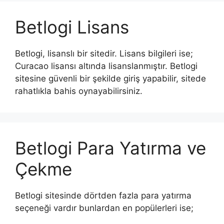
Betlogi Lisans
Betlogi, lisanslı bir sitedir. Lisans bilgileri ise;
Curacao lisansı altında lisanslanmıştır. Betlogi
sitesine güvenli bir şekilde giriş yapabilir, sitede
rahatlıkla bahis oynayabilirsiniz.
Betlogi Para Yatırma ve
Çekme
Betlogi sitesinde dörtden fazla para yatırma
seçeneği vardır bunlardan en popülerleri ise;