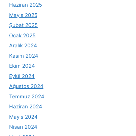
Haziran 2025
Mayıs 2025
Şubat 2025
Ocak 2025
Aralık 2024
Kasım 2024
Ekim 2024
Eylül 2024
Ağustos 2024
Temmuz 2024
Haziran 2024
Mayıs 2024
Nisan 2024