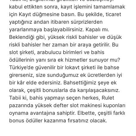
kabul ettikten sonra, kayıt işlemini tamamlamak
için Kayıt düğmesine basın. Bu şekilde, ticaret
yaptığınız andan itibaren sürprizlerden
yararlanmaya başlayabilirsiniz. Kapalı mı.
Beklendiği gibi, yüksek riskli bahisler ve düşük
riskli bahisler her zaman bir araya getirilir. Bu
slot şirketi, arabulucu birimleri ve bahis
ödüllerinin yanı sıra ek hizmetler sunuyor mu?
Türkiye’de güvenilir bir lokavt şirketi ile bahse
girerseniz, size sunduğumuz ek ücretlerden iyi
bir kâr elde edersiniz. Bahsettiğimiz şeye ek
olarak, çeşitli bonuslarla da karşılaşacaksınız.
Tabii ki, bahis yapmayı seçen herkes, Rulet
pazarında yüksek defter slot makinesi kuponları
oynama avantajına sahiptir. Elbette, çeşitli farklı
bonus ödüller kazanma fırsatınız olacak.