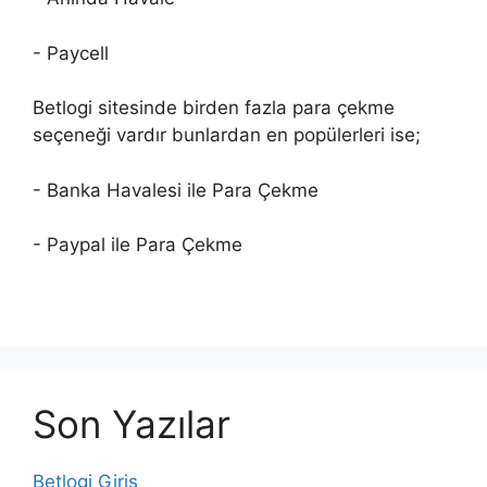
- Paycell
Betlogi sitesinde birden fazla para çekme
seçeneği vardır bunlardan en popülerleri ise;
- Banka Havalesi ile Para Çekme
- Paypal ile Para Çekme
Son Yazılar
Betlogi Giriş