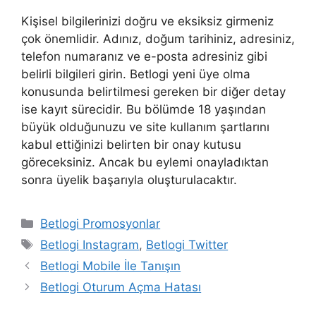
Kişisel bilgilerinizi doğru ve eksiksiz girmeniz
çok önemlidir. Adınız, doğum tarihiniz, adresiniz,
telefon numaranız ve e-posta adresiniz gibi
belirli bilgileri girin. Betlogi yeni üye olma
konusunda belirtilmesi gereken bir diğer detay
ise kayıt sürecidir. Bu bölümde 18 yaşından
büyük olduğunuzu ve site kullanım şartlarını
kabul ettiğinizi belirten bir onay kutusu
göreceksiniz. Ancak bu eylemi onayladıktan
sonra üyelik başarıyla oluşturulacaktır.
Kategoriler
Betlogi Promosyonlar
Etiketler
Betlogi Instagram
,
Betlogi Twitter
Betlogi Mobile İle Tanışın
Betlogi Oturum Açma Hatası