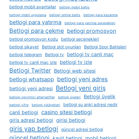
betlogi mobil avantajlar
betlogi mobil bahis
betlogi mobil uygulama
betlogi online bahis
betlogi para kazanma
betlogi para yatırma
betlogi para yatırma seçenekleri
Betlogi para çekme
betlogi promosyon
betlogi promosyon kodu
betlogi seçenekleri
betlogi sikayet
Betlogi slot oyunları
Betlogi Spor Bahisleri
betlogi tv canli maç
betlogi telegram
Betlogi tv
betlogi tv izle
betlogi tv canli maç izle
Betlogi Twitter
Betlogi web sitesi
betlogi yeni adres
betlogi whatsapp
Betlogi yeni giriş
betlogi yeni adresi
Betlogi üyelik
betlogi çevrimiçi alternatifler
betlogi üyeleri
betlogi şu anki adresi nedir
betlogi şifre
betlogi şikâyetleri
casino sitesi betlogi
canli betlogi
giris adresi betlogi
girisi betlogi
giris yap betlogi
güncel adresi betlogi
güncel betlogi
kayit betlogi
mobil betlogi