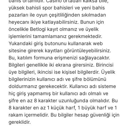
bahis ortamıdır. Casino ortadan kalksa bile,
yüksek bahisli spor bahisleri ve yeni bahis
pazarları ile oyun çeşitliliğinden sıkılmadan
heyecanı ikiye katlayabilirsiniz. Bunun için
öncelikle Betlogi kayıt olmanız ve üyelik
işlemlerini tamamlamanız gerekmektedir.
Yukarıdaki giriş butonunu kullanarak web
sitesine girerek kayıtları görüntüleyebilirsiniz.
Bu, katılım formuna erişmenizi sağlayacaktır.
Bilgileri genellikle iki ekrana girersiniz. Birincisi
üye bilgileri, ikincisi ise kişisel bilgilerdir. Üyelik
bilgilerinizin kullanıcı adı ve şifre bölümünü
doldurmanız gerekecektir. Kullanıcı adı sisteme
hiç giriş yapmamış bir kullanıcı adı olmalı ve
şifre en az 8 karakter uzunluğunda olmalıdır. Bu
8 karakter en az 1 küçük harf, 1 büyük harf ve 1
rakam içermelidir. Bu bilgiler hesap güvenliği için
gereklidir.