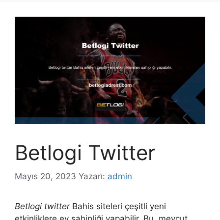
Betlogi Twitter
Mayıs 20, 2023
Yazarı:
admin
Betlogi twitter
Bahis siteleri çeşitli yeni
etkinliklere ev sahipliği yapabilir. Bu, mevcut