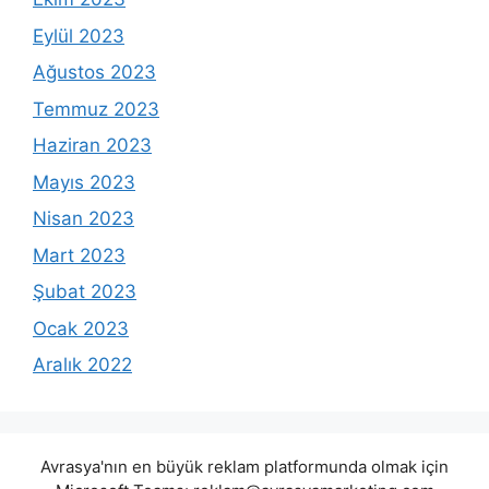
Eylül 2023
Ağustos 2023
Temmuz 2023
Haziran 2023
Mayıs 2023
Nisan 2023
Mart 2023
Şubat 2023
Ocak 2023
Aralık 2022
Avrasya'nın en büyük reklam platformunda olmak için