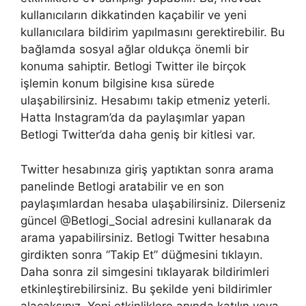
kullanıcıların dikkatinden kaçabilir ve yeni
kullanıcılara bildirim yapılmasını gerektirebilir. Bu
bağlamda sosyal ağlar oldukça önemli bir
konuma sahiptir. Betlogi Twitter ile birçok
işlemin konum bilgisine kısa sürede
ulaşabilirsiniz. Hesabımı takip etmeniz yeterli.
Hatta Instagram’da da paylaşımlar yapan
Betlogi Twitter’da daha geniş bir kitlesi var.
Twitter hesabınıza giriş yaptıktan sonra arama
panelinde Betlogi aratabilir ve en son
paylaşımlardan hesaba ulaşabilirsiniz. Dilerseniz
güncel @Betlogi_Social adresini kullanarak da
arama yapabilirsiniz. Betlogi Twitter hesabına
girdikten sonra “Takip Et” düğmesini tıklayın.
Daha sonra zil simgesini tıklayarak bildirimleri
etkinleştirebilirsiniz. Bu şekilde yeni bildirimler
alacaksınız. Yeni etkinliklere anında katılın veya