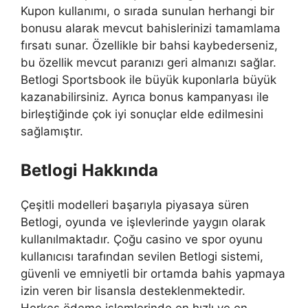
Kupon kullanımı, o sırada sunulan herhangi bir
bonusu alarak mevcut bahislerinizi tamamlama
fırsatı sunar. Özellikle bir bahsi kaybederseniz,
bu özellik mevcut paranızı geri almanızı sağlar.
Betlogi Sportsbook ile büyük kuponlarla büyük
kazanabilirsiniz. Ayrıca bonus kampanyası ile
birleştiğinde çok iyi sonuçlar elde edilmesini
sağlamıştır.
Betlogi Hakkında
Çeşitli modelleri başarıyla piyasaya süren
Betlogi, oyunda ve işlevlerinde yaygın olarak
kullanılmaktadır. Çoğu casino ve spor oyunu
kullanıcısı tarafından sevilen Betlogi sistemi,
güvenli ve emniyetli bir ortamda bahis yapmaya
izin veren bir lisansla desteklenmektedir.
Herkes ödeme işlemlerinde en hızlı ve en