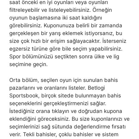
saat önceki en iyi oyunları veya oyunları
filtreleyebilir ve listeleyebilirsiniz. Örneğin
oyunun başlamasına iki saat kaldığını
görebilirsiniz. Kuponunuza belirli bir zamanda
gerçekleşen bir yarış eklemek istiyorsanız, bu
size çok hızlı bir erişim sağlayacaktır. İsterseniz
egzersiz türüne göre bile seçim yapabilirsiniz.
Spor bölümünüzü seçtikten sonra ülke ve lig
seçimine geçin.
Orta bölüm, seçilen oyun için sunulan bahis
pazarlarını ve oranlarını listeler. Betlogi
Sportsbook, birçok sitede bulunmayan bahis
seçeneklerini gerçekleştirmenizi sağlar.
İstediğiniz orana tıklayın ve doğrudan kupona
eklendiğini göreceksiniz. Bu size kuponlarınızı ve
seçimlerinizi sağ sütunda değerlendirme fırsatı
verir. Tekli bahisler, çoklu bahisler ve sistem