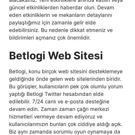
güncel etkinliklerden haberdar olun. Devam
eden etkinliklerin ve mekanların detaylarını
paylaştığımız için zamanla gelir elde
edebilirsiniz. Bu nedenle dikkat etmeniz ve
bildirimleri açmanız çok önemlidir.
Betlogi Web Sitesi
Betlogi, konu birçok web sitesini desteklemeye
geldiğinde önde gelen web sitelerinden biridir.
Bu görüşler, kullanıcıların pek çok olumlu yorum
yaptığı Betlogi Twitter hesabından elde
edilebilir. 7/24 canlı ve e-posta desteğine
devam edin. Zaman zaman çağrı merkezi
hizmetleri vermeye devam ediyoruz ve
kullanıcılarımızın bunları çok ciddiye aldığı açık.
Biz aynı zamanda sorumlu oyun oynamaya da