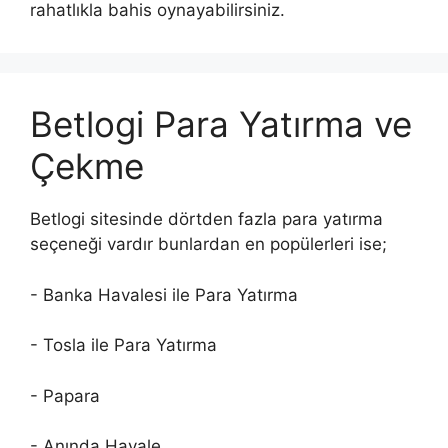
rahatlıkla bahis oynayabilirsiniz.
Betlogi Para Yatırma ve
Çekme
Betlogi sitesinde dörtden fazla para yatırma
seçeneği vardır bunlardan en popülerleri ise;
- Banka Havalesi ile Para Yatırma
- Tosla ile Para Yatırma
- Papara
- Anında Havale