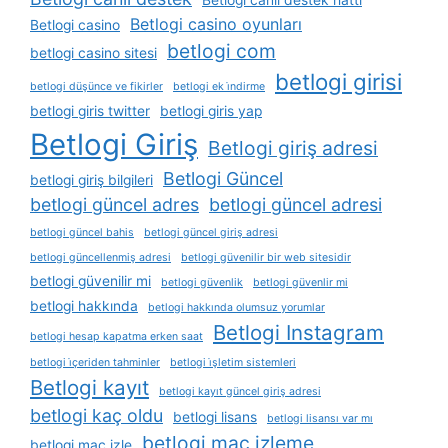
Betlogi casino oyunları
Betlogi casino
betlogi com
betlogi casino sitesi
betlogi girisi
betlogi düşünce ve fikirler
betlogi ek i̇ndirme
betlogi giris twitter
betlogi giris yap
Betlogi Giriş
Betlogi giriş adresi
Betlogi Güncel
betlogi giriş bilgileri
betlogi güncel adres
betlogi güncel adresi
betlogi güncel bahis
betlogi güncel giriş adresi
betlogi güncellenmiş adresi
betlogi güvenilir bir web sitesidir
betlogi güvenilir mi
betlogi güvenlik
betlogi güvenlir mi
betlogi hakkında
betlogi hakkında olumsuz yorumlar
Betlogi Instagram
betlogi hesap kapatma erken saat
betlogi i̇çeriden tahminler
betlogi i̇şletim sistemleri
Betlogi kayıt
betlogi kayıt güncel giriş adresi
betlogi kaç oldu
betlogi lisans
betlogi lisansı var mı
betlogi maç izleme
betlogi maç izle