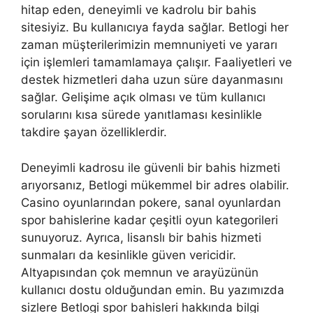
hitap eden, deneyimli ve kadrolu bir bahis
sitesiyiz. Bu kullanıcıya fayda sağlar. Betlogi her
zaman müşterilerimizin memnuniyeti ve yararı
için işlemleri tamamlamaya çalışır. Faaliyetleri ve
destek hizmetleri daha uzun süre dayanmasını
sağlar. Gelişime açık olması ve tüm kullanıcı
sorularını kısa sürede yanıtlaması kesinlikle
takdire şayan özelliklerdir.
Deneyimli kadrosu ile güvenli bir bahis hizmeti
arıyorsanız, Betlogi mükemmel bir adres olabilir.
Casino oyunlarından pokere, sanal oyunlardan
spor bahislerine kadar çeşitli oyun kategorileri
sunuyoruz. Ayrıca, lisanslı bir bahis hizmeti
sunmaları da kesinlikle güven vericidir.
Altyapısından çok memnun ve arayüzünün
kullanıcı dostu olduğundan emin. Bu yazımızda
sizlere Betlogi spor bahisleri hakkında bilgi