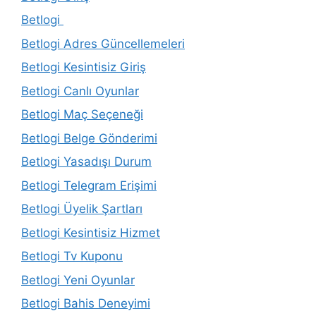
Betlogi
Betlogi Adres Güncellemeleri
Betlogi Kesintisiz Giriş
Betlogi Canlı Oyunlar
Betlogi Maç Seçeneği
Betlogi Belge Gönderimi
Betlogi Yasadışı Durum
Betlogi Telegram Erişimi
Betlogi Üyelik Şartları
Betlogi Kesintisiz Hizmet
Betlogi Tv Kuponu
Betlogi Yeni Oyunlar
Betlogi Bahis Deneyimi