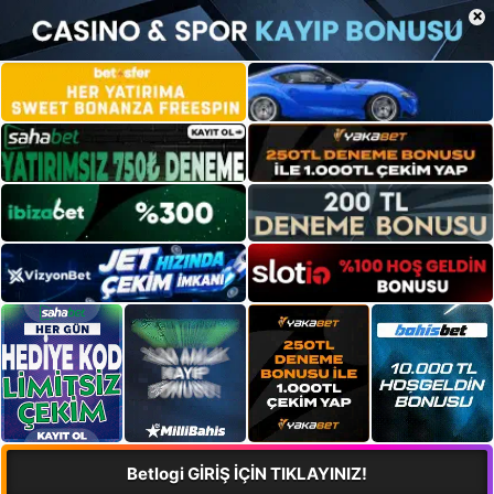
×
Betlogi GİRİŞ İÇİN TIKLAYINIZ!