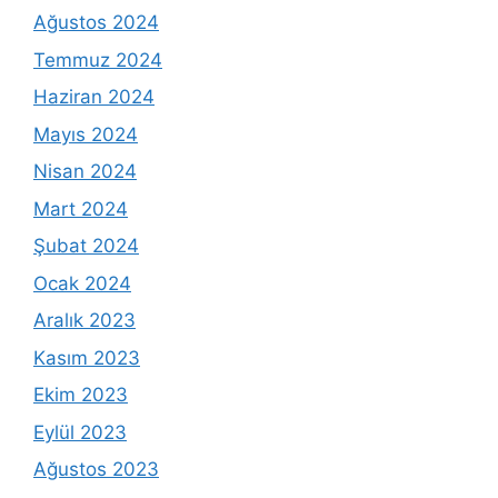
Ağustos 2024
Temmuz 2024
Haziran 2024
Mayıs 2024
Nisan 2024
Mart 2024
Şubat 2024
Ocak 2024
Aralık 2023
Kasım 2023
Ekim 2023
Eylül 2023
Ağustos 2023