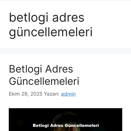
betlogi adres
güncellemeleri
Betlogi Adres
Güncellemeleri
Ekim 29, 2025
Yazarı:
admin