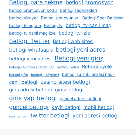
Betlogi para çekme
betlogi promosyon
betlogi promosyon kodu
betlogi seçenekleri
betlogi sikayet
Betlogi slot oyunları
Betlogi Spor Bahisleri
betlogi tv canli maç
betlogi telegram
Betlogi tv
betlogi tv izle
betlogi tv canli maç izle
Betlogi Twitter
Betlogi web sitesi
betlogi yeni adres
betlogi whatsapp
Betlogi yeni giriş
betlogi yeni adresi
Betlogi üyelik
betlogi çevrimiçi alternatifler
betlogi üyeleri
betlogi şu anki adresi nedir
betlogi şifre
betlogi şikâyetleri
casino sitesi betlogi
canli betlogi
giris adresi betlogi
girisi betlogi
giris yap betlogi
güncel adresi betlogi
güncel betlogi
kayit betlogi
mobil betlogi
twitter betlogi
yeni adresi betlogi
sms betlogi