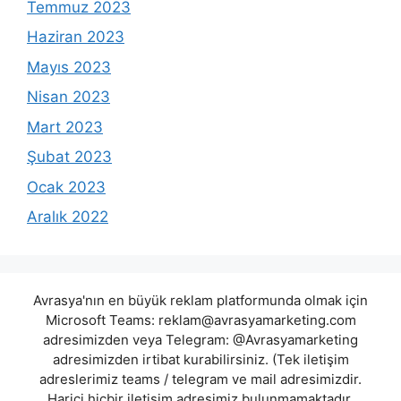
Temmuz 2023
Haziran 2023
Mayıs 2023
Nisan 2023
Mart 2023
Şubat 2023
Ocak 2023
Aralık 2022
Avrasya'nın en büyük reklam platformunda olmak için
Microsoft Teams:
reklam@avrasyamarketing.com
adresimizden veya Telegram: @Avrasyamarketing
adresimizden irtibat kurabilirsiniz. (Tek iletişim
adreslerimiz teams / telegram ve mail adresimizdir.
Harici hiçbir iletişim adresimiz bulunmamaktadır.