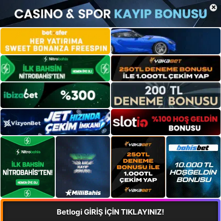
×
Betlogi GİRİŞ İÇİN TIKLAYINIZ!