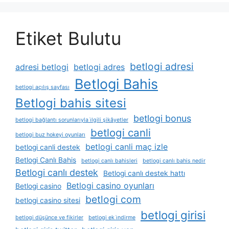
Etiket Bulutu
betlogi adresi
adresi betlogi
betlogi adres
Betlogi Bahis
betlogi açılış sayfası
Betlogi bahis sitesi
betlogi bonus
betlogi bağlantı sorunlarıyla i̇lgili şikâyetler
betlogi canli
betlogi buz hokeyi oyunları
betlogi canli maç izle
betlogi canli destek
Betlogi Canlı Bahis
betlogi canlı bahisleri
betlogi canlı bahis nedir
Betlogi canlı destek
Betlogi canlı destek hattı
Betlogi casino oyunları
Betlogi casino
betlogi com
betlogi casino sitesi
betlogi girisi
betlogi düşünce ve fikirler
betlogi ek i̇ndirme