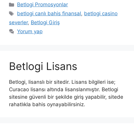
Kategoriler
Betlogi Promosyonlar
Etiketler
betlogi canlı bahis finansal
,
betlogi casino
severler
,
Betlogi Giriş
Yorum yap
Betlogi Lisans
Betlogi, lisanslı bir sitedir. Lisans bilgileri ise;
Curacao lisansı altında lisanslanmıştır. Betlogi
sitesine güvenli bir şekilde giriş yapabilir, sitede
rahatlıkla bahis oynayabilirsiniz.