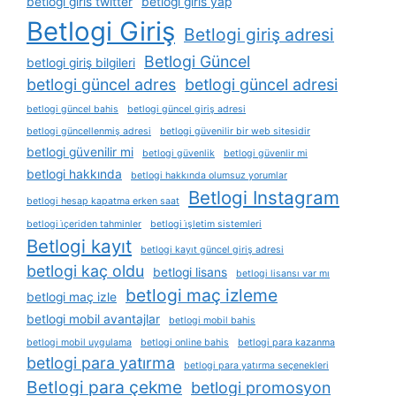
betlogi giris twitter
betlogi giris yap
Betlogi Giriş
Betlogi giriş adresi
Betlogi Güncel
betlogi giriş bilgileri
betlogi güncel adres
betlogi güncel adresi
betlogi güncel bahis
betlogi güncel giriş adresi
betlogi güncellenmiş adresi
betlogi güvenilir bir web sitesidir
betlogi güvenilir mi
betlogi güvenlik
betlogi güvenlir mi
betlogi hakkında
betlogi hakkında olumsuz yorumlar
Betlogi Instagram
betlogi hesap kapatma erken saat
betlogi i̇çeriden tahminler
betlogi i̇şletim sistemleri
Betlogi kayıt
betlogi kayıt güncel giriş adresi
betlogi kaç oldu
betlogi lisans
betlogi lisansı var mı
betlogi maç izleme
betlogi maç izle
betlogi mobil avantajlar
betlogi mobil bahis
betlogi mobil uygulama
betlogi online bahis
betlogi para kazanma
betlogi para yatırma
betlogi para yatırma seçenekleri
Betlogi para çekme
betlogi promosyon