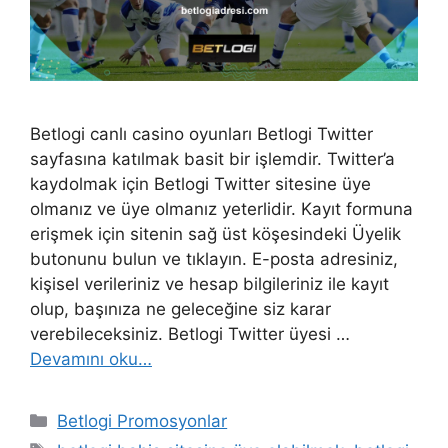
Betlogi canlı casino oyunları Betlogi Twitter
sayfasına katılmak basit bir işlemdir. Twitter’a
kaydolmak için Betlogi Twitter sitesine üye
olmanız ve üye olmanız yeterlidir. Kayıt formuna
erişmek için sitenin sağ üst köşesindeki Üyelik
butonunu bulun ve tıklayın. E-posta adresiniz,
kişisel verileriniz ve hesap bilgileriniz ile kayıt
olup, başınıza ne geleceğine siz karar
verebileceksiniz. Betlogi Twitter üyesi …
Devamını oku…
Kategoriler
Betlogi Promosyonlar
Etiketler