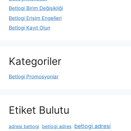
Betlogi Birim Değişikliği
Betlogi Erişim Engelleri
Betlogi Kayıt Olun
Kategoriler
Betlogi Promosyonlar
Etiket Bulutu
betlogi adresi
adresi betlogi
betlogi adres