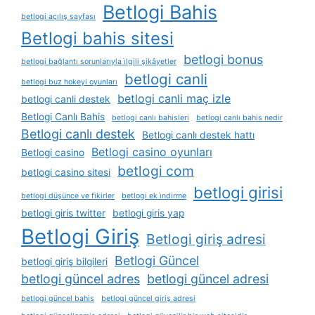
Betlogi Bahis
betlogi açılış sayfası
Betlogi bahis sitesi
betlogi bonus
betlogi bağlantı sorunlarıyla i̇lgili şikâyetler
betlogi canli
betlogi buz hokeyi oyunları
betlogi canli maç izle
betlogi canli destek
Betlogi Canlı Bahis
betlogi canlı bahisleri
betlogi canlı bahis nedir
Betlogi canlı destek
Betlogi canlı destek hattı
Betlogi casino oyunları
Betlogi casino
betlogi com
betlogi casino sitesi
betlogi girisi
betlogi düşünce ve fikirler
betlogi ek i̇ndirme
betlogi giris twitter
betlogi giris yap
Betlogi Giriş
Betlogi giriş adresi
Betlogi Güncel
betlogi giriş bilgileri
betlogi güncel adres
betlogi güncel adresi
betlogi güncel bahis
betlogi güncel giriş adresi