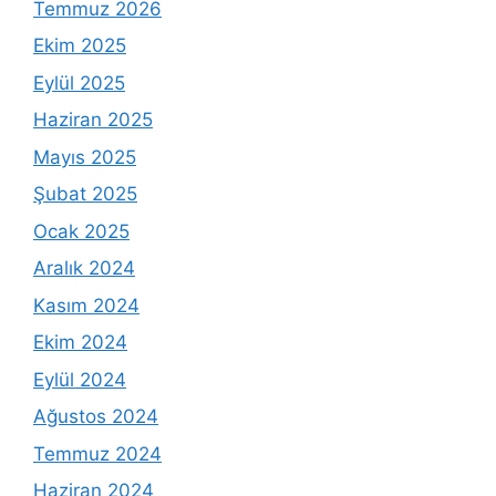
Temmuz 2026
Ekim 2025
Eylül 2025
Haziran 2025
Mayıs 2025
Şubat 2025
Ocak 2025
Aralık 2024
Kasım 2024
Ekim 2024
Eylül 2024
Ağustos 2024
Temmuz 2024
Haziran 2024