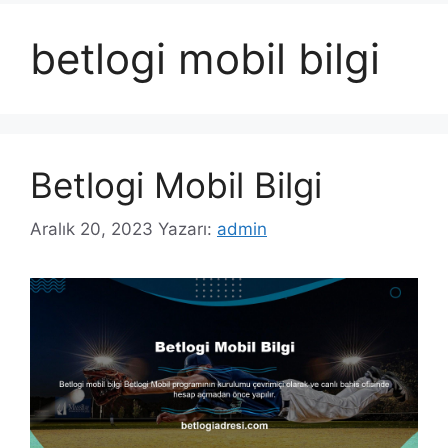
betlogi mobil bilgi
Betlogi Mobil Bilgi
Aralık 20, 2023
Yazarı:
admin