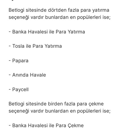
Betlogi sitesinde dörtden fazla para yatırma
seçeneği vardır bunlardan en popülerleri ise;
- Banka Havalesi ile Para Yatırma
- Tosla ile Para Yatırma
- Papara
- Anında Havale
- Paycell
Betlogi sitesinde birden fazla para çekme
seçeneği vardır bunlardan en popülerleri ise;
- Banka Havalesi ile Para Çekme