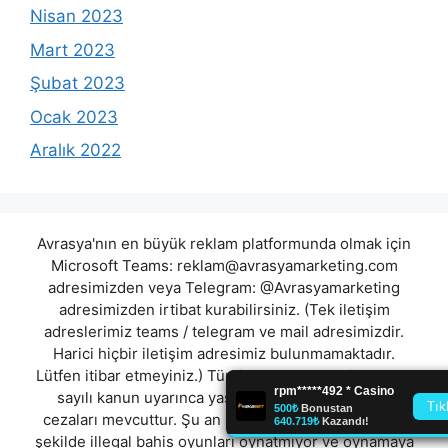
Nisan 2023
Mart 2023
Şubat 2023
Ocak 2023
Aralık 2022
Avrasya'nın en büyük reklam platformunda olmak için
Microsoft Teams:
reklam@avrasyamarketing.com
adresimizden veya Telegram: @Avrasyamarketing
adresimizden irtibat kurabilirsiniz. (Tek iletişim
adreslerimiz teams / telegram ve mail adresimizdir.
Harici hiçbir iletişim adresimiz bulunmamaktadır.
Lütfen itibar etmeyiniz.) Türkiye yasalarına göre 7258
sayılı kanun uyarınca yasa dışı bahis oynamanın
cezaları mevcuttur. Şu an bulunduğunuz site hiç bir
şekilde illegal bahis oyunları oynatmıyor ve oynamaya