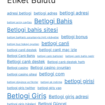
betlogi adresi
adresi betlogi
betlogi adres
Betlogi Bahis
betlogi açılış sayfası
Betlogi bahis sitesi
betlogi bonus
betlogi bağlantı sorunlarıyla i̇lgili şikâyetler
betlogi canli
betlogi buz hokeyi oyunları
betlogi canli maç izle
betlogi canli destek
Betlogi Canlı Bahis
betlogi canlı bahisleri
betlogi canlı bahis nedir
Betlogi canlı destek
Betlogi canlı destek hattı
Betlogi casino oyunları
Betlogi casino
betlogi com
betlogi casino sitesi
betlogi girisi
betlogi düşünce ve fikirler
betlogi ek i̇ndirme
betlogi giris twitter
betlogi giris yap
Betlogi Giriş
Betlogi giriş adresi
Betlogi Güncel
betlogi giriş bilgileri