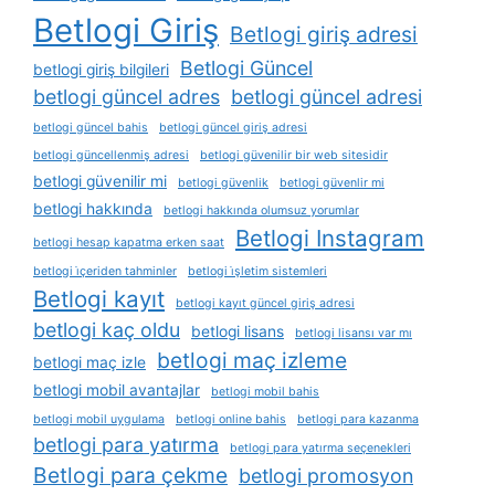
Betlogi Giriş
Betlogi giriş adresi
Betlogi Güncel
betlogi giriş bilgileri
betlogi güncel adres
betlogi güncel adresi
betlogi güncel bahis
betlogi güncel giriş adresi
betlogi güncellenmiş adresi
betlogi güvenilir bir web sitesidir
betlogi güvenilir mi
betlogi güvenlik
betlogi güvenlir mi
betlogi hakkında
betlogi hakkında olumsuz yorumlar
Betlogi Instagram
betlogi hesap kapatma erken saat
betlogi i̇çeriden tahminler
betlogi i̇şletim sistemleri
Betlogi kayıt
betlogi kayıt güncel giriş adresi
betlogi kaç oldu
betlogi lisans
betlogi lisansı var mı
betlogi maç izleme
betlogi maç izle
betlogi mobil avantajlar
betlogi mobil bahis
betlogi mobil uygulama
betlogi online bahis
betlogi para kazanma
betlogi para yatırma
betlogi para yatırma seçenekleri
Betlogi para çekme
betlogi promosyon