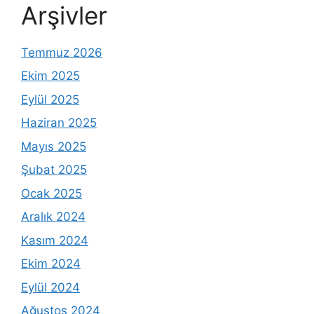
Arşivler
Temmuz 2026
Ekim 2025
Eylül 2025
Haziran 2025
Mayıs 2025
Şubat 2025
Ocak 2025
Aralık 2024
Kasım 2024
Ekim 2024
Eylül 2024
Ağustos 2024