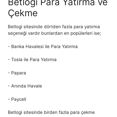
Betlogi Para Yatırma ve
Çekme
Betlogi sitesinde dörtden fazla para yatırma
seçeneği vardır bunlardan en popülerleri ise;
- Banka Havalesi ile Para Yatırma
- Tosla ile Para Yatırma
- Papara
- Anında Havale
- Paycell
Betlogi sitesinde birden fazla para çekme