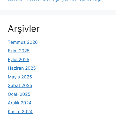
Arşivler
Temmuz 2026
Ekim 2025
Eylül 2025
Haziran 2025
Mayıs 2025
Şubat 2025
Ocak 2025
Aralık 2024
Kasım 2024