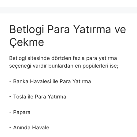
Betlogi Para Yatırma ve
Çekme
Betlogi sitesinde dörtden fazla para yatırma
seçeneği vardır bunlardan en popülerleri ise;
- Banka Havalesi ile Para Yatırma
- Tosla ile Para Yatırma
- Papara
- Anında Havale