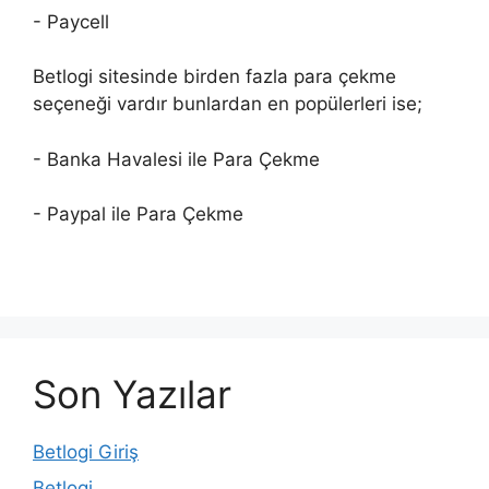
- Paycell
Betlogi sitesinde birden fazla para çekme
seçeneği vardır bunlardan en popülerleri ise;
- Banka Havalesi ile Para Çekme
- Paypal ile Para Çekme
Son Yazılar
Betlogi Giriş
Betlogi