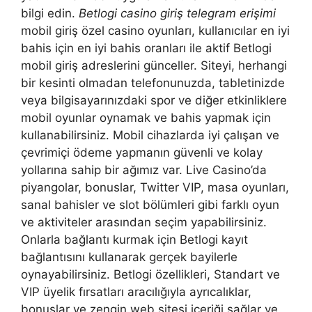
bilgi edin.
Betlogi casino giriş telegram erişimi
mobil giriş özel casino oyunları, kullanıcılar en iyi
bahis için en iyi bahis oranları ile aktif Betlogi
mobil giriş adreslerini günceller. Siteyi, herhangi
bir kesinti olmadan telefonunuzda, tabletinizde
veya bilgisayarınızdaki spor ve diğer etkinliklere
mobil oyunlar oynamak ve bahis yapmak için
kullanabilirsiniz. Mobil cihazlarda iyi çalışan ve
çevrimiçi ödeme yapmanın güvenli ve kolay
yollarına sahip bir ağımız var. Live Casino’da
piyangolar, bonuslar, Twitter VIP, masa oyunları,
sanal bahisler ve slot bölümleri gibi farklı oyun
ve aktiviteler arasından seçim yapabilirsiniz.
Onlarla bağlantı kurmak için Betlogi kayıt
bağlantısını kullanarak gerçek bayilerle
oynayabilirsiniz. Betlogi özellikleri, Standart ve
VIP üyelik fırsatları aracılığıyla ayrıcalıklar,
bonuslar ve zengin web sitesi içeriği sağlar ve