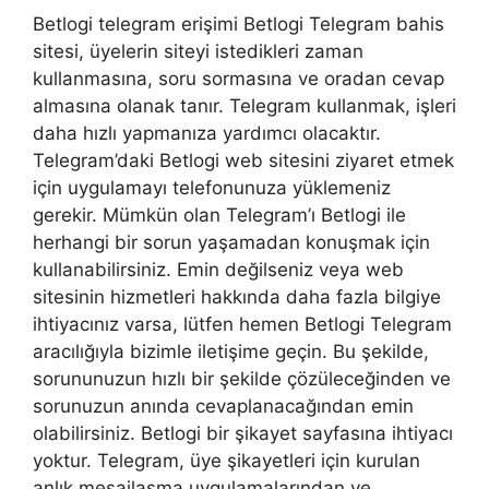
Betlogi telegram erişimi Betlogi Telegram bahis
sitesi, üyelerin siteyi istedikleri zaman
kullanmasına, soru sormasına ve oradan cevap
almasına olanak tanır. Telegram kullanmak, işleri
daha hızlı yapmanıza yardımcı olacaktır.
Telegram’daki Betlogi web sitesini ziyaret etmek
için uygulamayı telefonunuza yüklemeniz
gerekir. Mümkün olan Telegram’ı Betlogi ile
herhangi bir sorun yaşamadan konuşmak için
kullanabilirsiniz. Emin değilseniz veya web
sitesinin hizmetleri hakkında daha fazla bilgiye
ihtiyacınız varsa, lütfen hemen Betlogi Telegram
aracılığıyla bizimle iletişime geçin. Bu şekilde,
sorununuzun hızlı bir şekilde çözüleceğinden ve
sorunuzun anında cevaplanacağından emin
olabilirsiniz. Betlogi bir şikayet sayfasına ihtiyacı
yoktur. Telegram, üye şikayetleri için kurulan
anlık mesajlaşma uygulamalarından ve