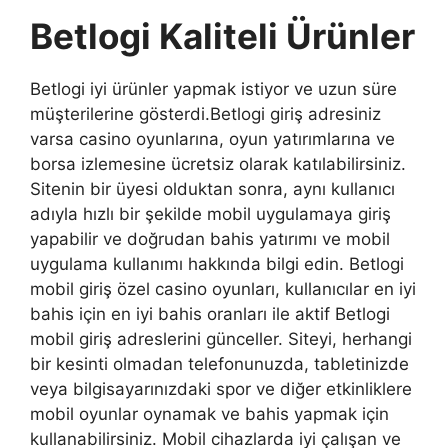
Betlogi Kaliteli Ürünler
Betlogi iyi ürünler yapmak istiyor ve uzun süre
müşterilerine gösterdi.Betlogi giriş adresiniz
varsa casino oyunlarına, oyun yatırımlarına ve
borsa izlemesine ücretsiz olarak katılabilirsiniz.
Sitenin bir üyesi olduktan sonra, aynı kullanıcı
adıyla hızlı bir şekilde mobil uygulamaya giriş
yapabilir ve doğrudan bahis yatırımı ve mobil
uygulama kullanımı hakkında bilgi edin. Betlogi
mobil giriş özel casino oyunları, kullanıcılar en iyi
bahis için en iyi bahis oranları ile aktif Betlogi
mobil giriş adreslerini günceller. Siteyi, herhangi
bir kesinti olmadan telefonunuzda, tabletinizde
veya bilgisayarınızdaki spor ve diğer etkinliklere
mobil oyunlar oynamak ve bahis yapmak için
kullanabilirsiniz. Mobil cihazlarda iyi çalışan ve