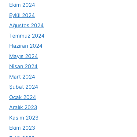
Ekim 2024
Eylül 2024
Ağustos 2024
Temmuz 2024
Haziran 2024
Mayıs 2024
Nisan 2024
Mart 2024
Şubat 2024
Ocak 2024
Aralık 2023
Kasım 2023
Ekim 2023