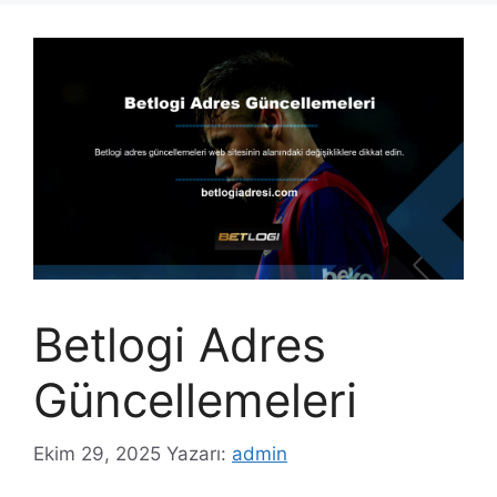
Betlogi Adres
Güncellemeleri
Ekim 29, 2025
Yazarı:
admin