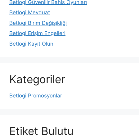
Betlogi Güvenilir Bahis Oyunları
Betlogi Mevduat
Betlogi Birim Değişikliği
Betlogi Erişim Engelleri
Betlogi Kayıt Olun
Kategoriler
Betlogi Promosyonlar
Etiket Bulutu