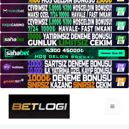
İçeriğe
atla
Menü