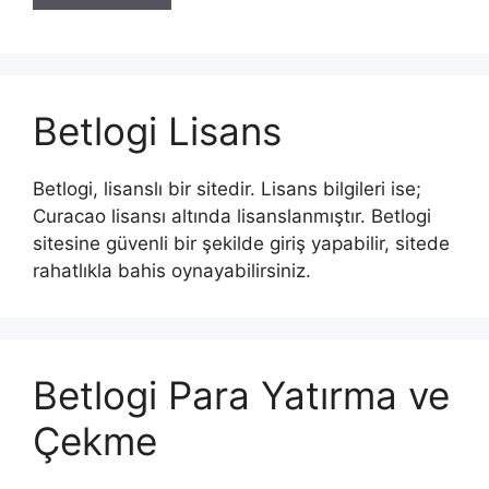
Betlogi Lisans
Betlogi, lisanslı bir sitedir. Lisans bilgileri ise;
Curacao lisansı altında lisanslanmıştır. Betlogi
sitesine güvenli bir şekilde giriş yapabilir, sitede
rahatlıkla bahis oynayabilirsiniz.
Betlogi Para Yatırma ve
Çekme