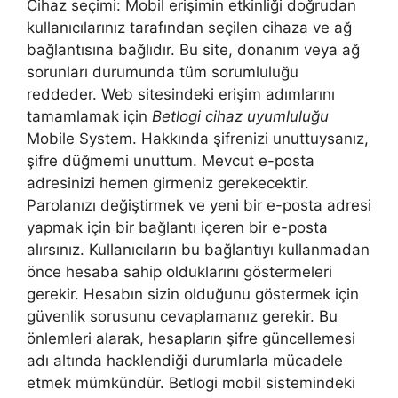
Cihaz seçimi: Mobil erişimin etkinliği doğrudan
kullanıcılarınız tarafından seçilen cihaza ve ağ
bağlantısına bağlıdır. Bu site, donanım veya ağ
sorunları durumunda tüm sorumluluğu
reddeder. Web sitesindeki erişim adımlarını
tamamlamak için
Betlogi cihaz uyumluluğu
Mobile System. Hakkında şifrenizi unuttuysanız,
şifre düğmemi unuttum. Mevcut e-posta
adresinizi hemen girmeniz gerekecektir.
Parolanızı değiştirmek ve yeni bir e-posta adresi
yapmak için bir bağlantı içeren bir e-posta
alırsınız. Kullanıcıların bu bağlantıyı kullanmadan
önce hesaba sahip olduklarını göstermeleri
gerekir. Hesabın sizin olduğunu göstermek için
güvenlik sorusunu cevaplamanız gerekir. Bu
önlemleri alarak, hesapların şifre güncellemesi
adı altında hacklendiği durumlarla mücadele
etmek mümkündür. Betlogi mobil sistemindeki