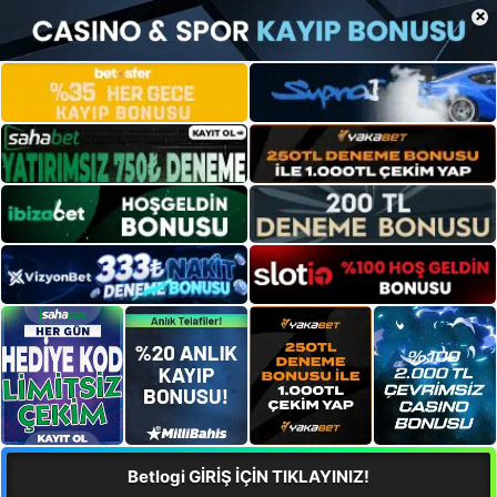
×
Betlogi GİRİŞ İÇİN TIKLAYINIZ!