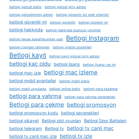
betlogi güncel bahis
betlogi güncel giriş adresi
betlogi güncellenmiş adresi
betlogi güvenilir bir web sitesidir
betlogi güvenilir mi
betlogi güvenlik
betlogi güvenlir mi
betlogi hakkında
betlogi hakkında olumsuz yorumlar
Betlogi Instagram
betlogi hesap kapatma erken saat
betlogi i̇çeriden tahminler
betlogi i̇şletim sistemleri
Betlogi kayıt
betlogi kayıt güncel giriş adresi
betlogi kaç oldu
betlogi lisans
betlogi lisansı var mı
betlogi maç izleme
betlogi maç izle
betlogi mobil avantajlar
betlogi mobil bahis
betlogi mobil uygulama
betlogi online bahis
betlogi para kazanma
betlogi para yatırma
betlogi para yatırma seçenekleri
Betlogi para çekme
betlogi promosyon
betlogi promosyon kodu
betlogi seçenekleri
betlogi sikayet
Betlogi slot oyunları
Betlogi Spor Bahisleri
betlogi tv canli maç
betlogi telegram
Betlogi tv
betlogi tv izle
betlogi tv canli maç izle