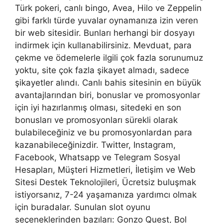
Türk pokeri, canlı bingo, Avea, Hilo ve Zeppelin
gibi farklı türde yuvalar oynamanıza izin veren
bir web sitesidir. Bunları herhangi bir dosyayı
indirmek için kullanabilirsiniz. Mevduat, para
çekme ve ödemelerle ilgili çok fazla sorunumuz
yoktu, site çok fazla şikayet almadı, sadece
şikayetler alındı. Canlı bahis sitesinin en büyük
avantajlarından biri, bonuslar ve promosyonlar
için iyi hazırlanmış olması, sitedeki en son
bonusları ve promosyonları sürekli olarak
bulabileceğiniz ve bu promosyonlardan para
kazanabileceğinizdir. Twitter, Instagram,
Facebook, Whatsapp ve Telegram Sosyal
Hesapları, Müşteri Hizmetleri, İletişim ve Web
Sitesi Destek Teknolojileri, Ücretsiz buluşmak
istiyorsanız, 7-24 yaşamanıza yardımcı olmak
için buradalar. Sunulan slot oyunu
seçeneklerinden bazıları: Gonzo Quest, Bol