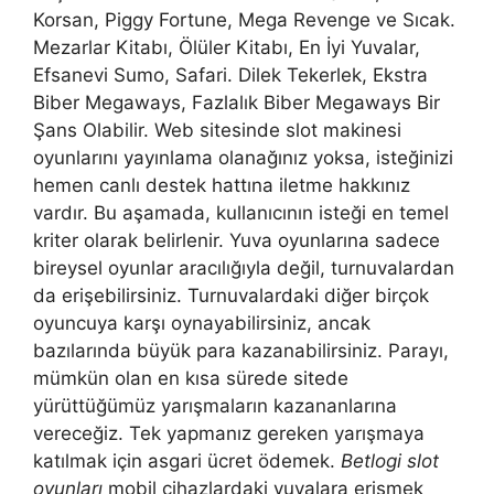
Korsan, Piggy Fortune, Mega Revenge ve Sıcak.
Mezarlar Kitabı, Ölüler Kitabı, En İyi Yuvalar,
Efsanevi Sumo, Safari. Dilek Tekerlek, Ekstra
Biber Megaways, Fazlalık Biber Megaways Bir
Şans Olabilir. Web sitesinde slot makinesi
oyunlarını yayınlama olanağınız yoksa, isteğinizi
hemen canlı destek hattına iletme hakkınız
vardır. Bu aşamada, kullanıcının isteği en temel
kriter olarak belirlenir. Yuva oyunlarına sadece
bireysel oyunlar aracılığıyla değil, turnuvalardan
da erişebilirsiniz. Turnuvalardaki diğer birçok
oyuncuya karşı oynayabilirsiniz, ancak
bazılarında büyük para kazanabilirsiniz. Parayı,
mümkün olan en kısa sürede sitede
yürüttüğümüz yarışmaların kazananlarına
vereceğiz. Tek yapmanız gereken yarışmaya
katılmak için asgari ücret ödemek.
Betlogi slot
oyunları
mobil cihazlardaki yuvalara erişmek