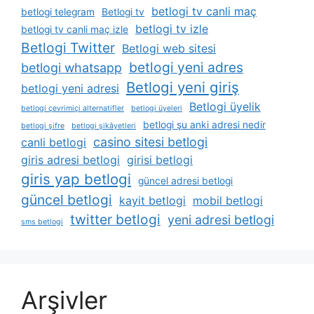
betlogi tv canli maç
betlogi telegram
Betlogi tv
betlogi tv izle
betlogi tv canli maç izle
Betlogi Twitter
Betlogi web sitesi
betlogi yeni adres
betlogi whatsapp
Betlogi yeni giriş
betlogi yeni adresi
Betlogi üyelik
betlogi çevrimiçi alternatifler
betlogi üyeleri
betlogi şu anki adresi nedir
betlogi şifre
betlogi şikâyetleri
casino sitesi betlogi
canli betlogi
giris adresi betlogi
girisi betlogi
giris yap betlogi
güncel adresi betlogi
güncel betlogi
kayit betlogi
mobil betlogi
twitter betlogi
yeni adresi betlogi
sms betlogi
Arşivler