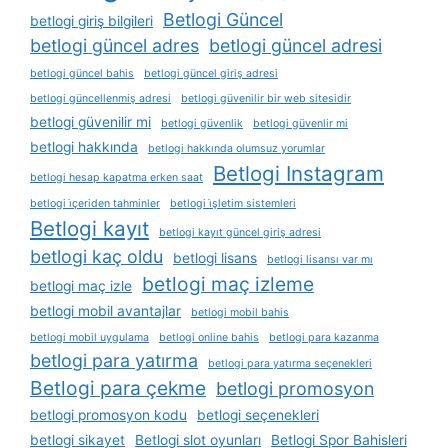
Betlogi Güncel
betlogi giriş bilgileri
betlogi güncel adres
betlogi güncel adresi
betlogi güncel bahis
betlogi güncel giriş adresi
betlogi güncellenmiş adresi
betlogi güvenilir bir web sitesidir
betlogi güvenilir mi
betlogi güvenlik
betlogi güvenlir mi
betlogi hakkında
betlogi hakkında olumsuz yorumlar
Betlogi Instagram
betlogi hesap kapatma erken saat
betlogi i̇çeriden tahminler
betlogi i̇şletim sistemleri
Betlogi kayıt
betlogi kayıt güncel giriş adresi
betlogi kaç oldu
betlogi lisans
betlogi lisansı var mı
betlogi maç izleme
betlogi maç izle
betlogi mobil avantajlar
betlogi mobil bahis
betlogi mobil uygulama
betlogi online bahis
betlogi para kazanma
betlogi para yatırma
betlogi para yatırma seçenekleri
Betlogi para çekme
betlogi promosyon
betlogi promosyon kodu
betlogi seçenekleri
betlogi sikayet
Betlogi slot oyunları
Betlogi Spor Bahisleri