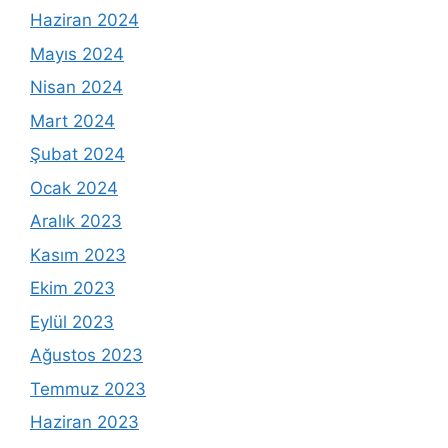
Haziran 2024
Mayıs 2024
Nisan 2024
Mart 2024
Şubat 2024
Ocak 2024
Aralık 2023
Kasım 2023
Ekim 2023
Eylül 2023
Ağustos 2023
Temmuz 2023
Haziran 2023