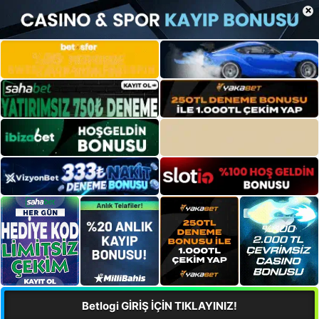
×
Betlogi GİRİŞ İÇİN TIKLAYINIZ!