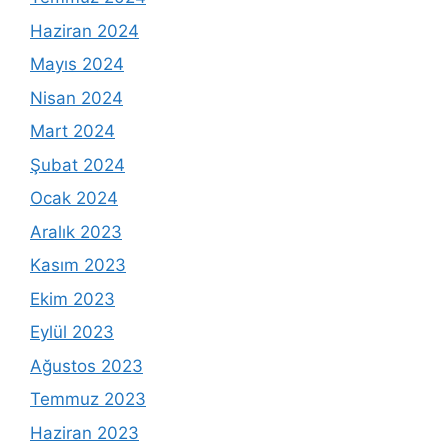
Haziran 2024
Mayıs 2024
Nisan 2024
Mart 2024
Şubat 2024
Ocak 2024
Aralık 2023
Kasım 2023
Ekim 2023
Eylül 2023
Ağustos 2023
Temmuz 2023
Haziran 2023