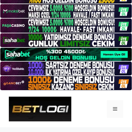
İçeriğe
atla
Menü