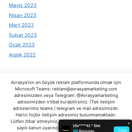
Mayıs 2023
Nisan 2023
Mart 2023
Şubat 2023
Ocak 2023
Aralık 2022
Avrasya'nın en büyük reklam platformunda olmak için
Microsoft Teams:
reklam@avrasyamarketing.com
adresimizden veya Telegram: @Avrasyamarketing
adresimizden irtibat kurabilirsiniz. (Tek iletişim
adreslerimiz teams / telegram ve mail adresimizdir.
Harici hiçbir iletişim adresimiz bulunmamaktadır.
Lütfen itibar etmeyiniz.) Türkiye yasalarına göre 7258
sayılı kanun uyarınca yasa dışı bahis oynamanın