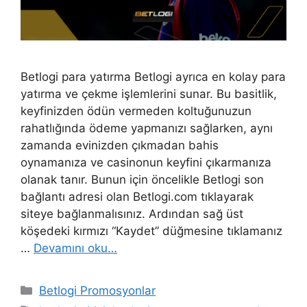
Betlogi para yatırma Betlogi ayrıca en kolay para
yatırma ve çekme işlemlerini sunar. Bu basitlik,
keyfinizden ödün vermeden koltuğunuzun
rahatlığında ödeme yapmanızı sağlarken, aynı
zamanda evinizden çıkmadan bahis
oynamanıza ve casinonun keyfini çıkarmanıza
olanak tanır. Bunun için öncelikle Betlogi son
bağlantı adresi olan Betlogi.com tıklayarak
siteye bağlanmalısınız. Ardından sağ üst
köşedeki kırmızı “Kaydet” düğmesine tıklamanız
…
Devamını oku…
Kategoriler
Betlogi Promosyonlar