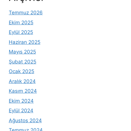
Temmuz 2026
Ekim 2025
Eylül 2025
Haziran 2025
Mayıs 2025
Şubat 2025
Ocak 2025
Aralık 2024
Kasım 2024
Ekim 2024
Eylül 2024
Ağustos 2024
Temmuz 2024