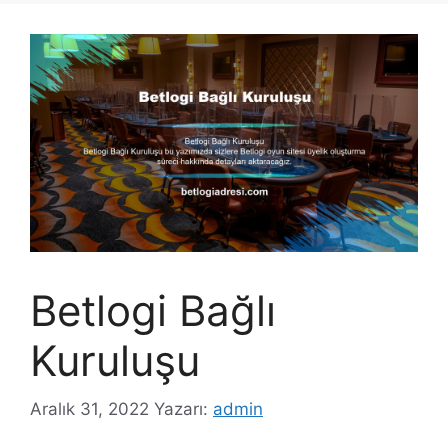
Betlogi Bağlı
Kuruluşu
Aralık 31, 2022
Yazarı:
admin