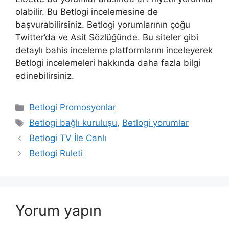
olabilir. Bu Betlogi incelemesine de
başvurabilirsiniz. Betlogi yorumlarının çoğu
Twitter’da ve Asit Sözlüğünde. Bu siteler gibi
detaylı bahis inceleme platformlarını inceleyerek
Betlogi incelemeleri hakkında daha fazla bilgi
edinebilirsiniz.
Kategoriler
Betlogi Promosyonlar
Etiketler
Betlogi bağlı kuruluşu
,
Betlogi yorumlar
Betlogi TV İle Canlı
Betlogi Ruleti
Yorum yapın