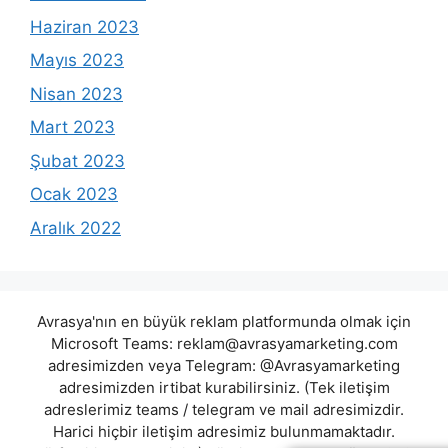
Haziran 2023
Mayıs 2023
Nisan 2023
Mart 2023
Şubat 2023
Ocak 2023
Aralık 2022
Avrasya'nın en büyük reklam platformunda olmak için
Microsoft Teams:
reklam@avrasyamarketing.com
adresimizden veya Telegram: @Avrasyamarketing
adresimizden irtibat kurabilirsiniz. (Tek iletişim
adreslerimiz teams / telegram ve mail adresimizdir.
Harici hiçbir iletişim adresimiz bulunmamaktadır.