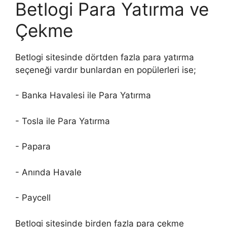
Betlogi Para Yatırma ve
Çekme
Betlogi sitesinde dörtden fazla para yatırma
seçeneği vardır bunlardan en popülerleri ise;
- Banka Havalesi ile Para Yatırma
- Tosla ile Para Yatırma
- Papara
- Anında Havale
- Paycell
Betlogi sitesinde birden fazla para çekme