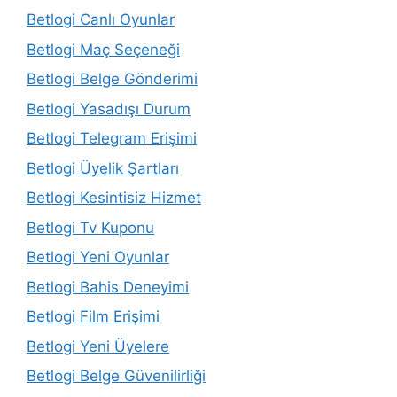
Betlogi Canlı Oyunlar
Betlogi Maç Seçeneği
Betlogi Belge Gönderimi
Betlogi Yasadışı Durum
Betlogi Telegram Erişimi
Betlogi Üyelik Şartları
Betlogi Kesintisiz Hizmet
Betlogi Tv Kuponu
Betlogi Yeni Oyunlar
Betlogi Bahis Deneyimi
Betlogi Film Erişimi
Betlogi Yeni Üyelere
Betlogi Belge Güvenilirliği