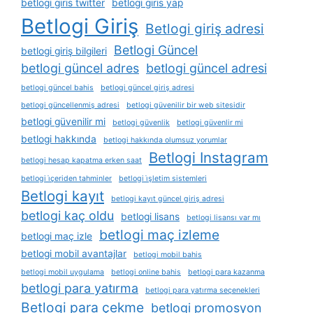
betlogi giris twitter
betlogi giris yap
Betlogi Giriş
Betlogi giriş adresi
Betlogi Güncel
betlogi giriş bilgileri
betlogi güncel adres
betlogi güncel adresi
betlogi güncel bahis
betlogi güncel giriş adresi
betlogi güncellenmiş adresi
betlogi güvenilir bir web sitesidir
betlogi güvenilir mi
betlogi güvenlik
betlogi güvenlir mi
betlogi hakkında
betlogi hakkında olumsuz yorumlar
Betlogi Instagram
betlogi hesap kapatma erken saat
betlogi i̇çeriden tahminler
betlogi i̇şletim sistemleri
Betlogi kayıt
betlogi kayıt güncel giriş adresi
betlogi kaç oldu
betlogi lisans
betlogi lisansı var mı
betlogi maç izleme
betlogi maç izle
betlogi mobil avantajlar
betlogi mobil bahis
betlogi mobil uygulama
betlogi online bahis
betlogi para kazanma
betlogi para yatırma
betlogi para yatırma seçenekleri
Betlogi para çekme
betlogi promosyon