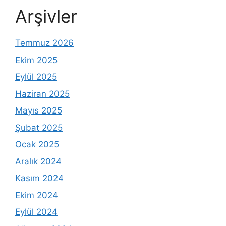
Arşivler
Temmuz 2026
Ekim 2025
Eylül 2025
Haziran 2025
Mayıs 2025
Şubat 2025
Ocak 2025
Aralık 2024
Kasım 2024
Ekim 2024
Eylül 2024