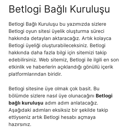
Betlogi Bağlı Kuruluşu
Betlogi Bağlı Kuruluşu bu yazımızda sizlere
Betlogi oyun sitesi üyelik oluşturma süreci
hakkında detayları aktaracağız. Artık kolayca
Betlogi üyeliği oluşturabileceksiniz. Betlogi
hakkında daha fazla bilgi için sitemizi takip
edebilirsiniz. Web sitemiz, Betlogi ile ilgili en son
etkinlik ve haberlerin açıklandığı gönüllü içerik
platformlarından biridir.
Betlogi sitesine üye olmak çok basit. Bu
bölümde sizlere nasıl üye olunacağını
Betlogi
bağlı kuruluşu
adım adım anlatacağız.
Aşağıdaki adımları eksiksiz bir şekilde takip
ettiyseniz artık Betlogi hesabı açmaya
hazırsınız.