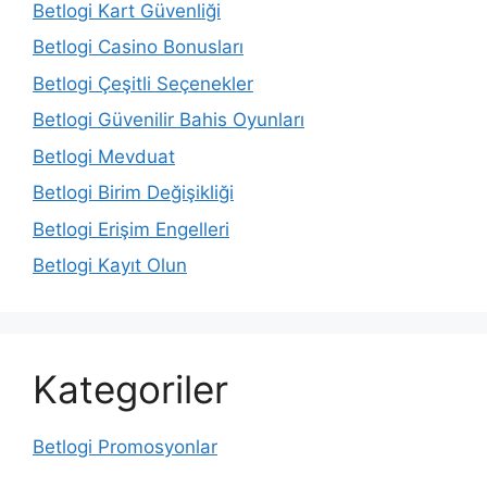
Betlogi Kart Güvenliği
Betlogi Casino Bonusları
Betlogi Çeşitli Seçenekler
Betlogi Güvenilir Bahis Oyunları
Betlogi Mevduat
Betlogi Birim Değişikliği
Betlogi Erişim Engelleri
Betlogi Kayıt Olun
Kategoriler
Betlogi Promosyonlar