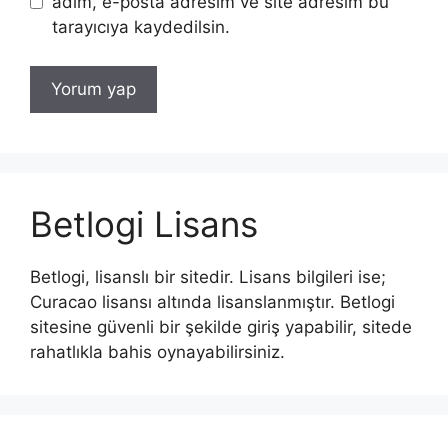
adım, e-posta adresim ve site adresim bu
tarayıcıya kaydedilsin.
Betlogi Lisans
Betlogi, lisanslı bir sitedir. Lisans bilgileri ise;
Curacao lisansı altında lisanslanmıştır. Betlogi
sitesine güvenli bir şekilde giriş yapabilir, sitede
rahatlıkla bahis oynayabilirsiniz.