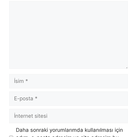
Yorum
İsim
E-
posta
İnternet
sitesi
Daha sonraki yorumlarımda kullanılması için