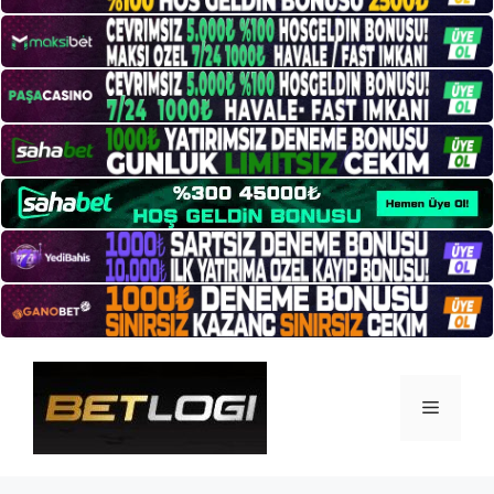
İçeriğe
atla
Menü