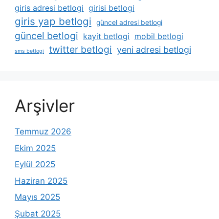
giris adresi betlogi
girisi betlogi
giris yap betlogi
güncel adresi betlogi
güncel betlogi
kayit betlogi
mobil betlogi
twitter betlogi
yeni adresi betlogi
sms betlogi
Arşivler
Temmuz 2026
Ekim 2025
Eylül 2025
Haziran 2025
Mayıs 2025
Şubat 2025