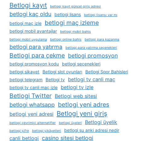
Betlogi kayıt
betlogi kayıt güncel giriş adresi
betlogi kaç oldu
betlogi lisans
betlogi lisansı var mı
betlogi maç izleme
betlogi maç izle
betlogi mobil avantajlar
betlogi mobil bahis
betlogi mobil uygulama
betlogi online bahis
betlogi para kazanma
betlogi para yatırma
betlogi para yatırma seçenekleri
Betlogi para çekme
betlogi promosyon
betlogi promosyon kodu
betlogi seçenekleri
betlogi sikayet
Betlogi slot oyunları
Betlogi Spor Bahisleri
betlogi tv canli maç
betlogi telegram
Betlogi tv
betlogi tv izle
betlogi tv canli maç izle
Betlogi Twitter
Betlogi web sitesi
betlogi yeni adres
betlogi whatsapp
Betlogi yeni giriş
betlogi yeni adresi
Betlogi üyelik
betlogi çevrimiçi alternatifler
betlogi üyeleri
betlogi şu anki adresi nedir
betlogi şifre
betlogi şikâyetleri
casino sitesi betlogi
canli betlogi