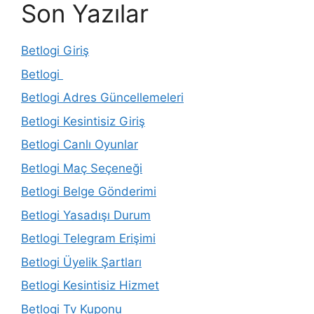
Son Yazılar
Betlogi Giriş
Betlogi
Betlogi Adres Güncellemeleri
Betlogi Kesintisiz Giriş
Betlogi Canlı Oyunlar
Betlogi Maç Seçeneği
Betlogi Belge Gönderimi
Betlogi Yasadışı Durum
Betlogi Telegram Erişimi
Betlogi Üyelik Şartları
Betlogi Kesintisiz Hizmet
Betlogi Tv Kuponu