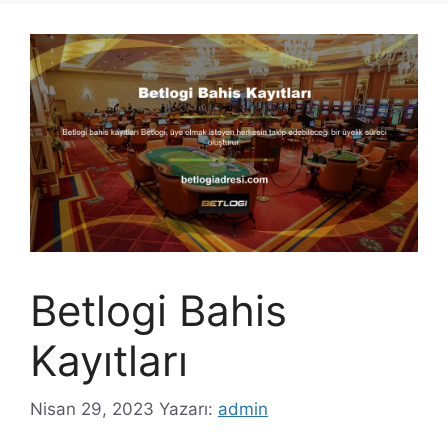
Betlogi Bahis
Kayıtları
Nisan 29, 2023
Yazarı:
admin