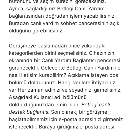
butonunu ve seçim sürecini göreceksiniz.
Ayrıca, sağladığımız Betlogi Canlı Yardım
bağlantısından doğrudan işlem yapabilirsiniz.
Buradan canlı yardım sohbet penceresinin açık
olduğunu görebilirsiniz.
Görüşmeye başlamadan önce yukarıdaki
kategorilerden birini seçmelisiniz. Cihazınızın
ekranında bir Canlı Yardım Bağlantısı penceresi
görünecektir. Gelecekte Betlogi Canlı Yardım ile
nasıl iletişim kurabilirim? Açıklama isteyen boş
bölümü doldurunuz. Hangi verilere ihtiyacınız
var Her zaman adınızı ve soyadınızı girmelisiniz.
Aşağıdaki Kullanıcı adı bölümünü
doldurduğunuzdan emin olun.
Betlogi canlı
destek bağlantısı
Son olarak, bir görüşme
başlatabilmemiz için e-posta adresinizi girmeniz
istenecektir. Buraya girdiğiniz e-posta adresi,