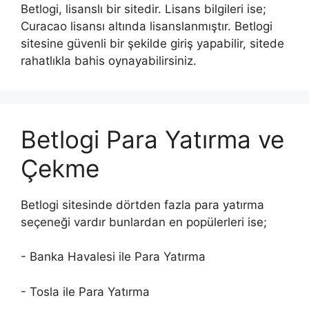
Betlogi, lisanslı bir sitedir. Lisans bilgileri ise;
Curacao lisansı altında lisanslanmıştır. Betlogi
sitesine güvenli bir şekilde giriş yapabilir, sitede
rahatlıkla bahis oynayabilirsiniz.
Betlogi Para Yatırma ve
Çekme
Betlogi sitesinde dörtden fazla para yatırma
seçeneği vardır bunlardan en popülerleri ise;
- Banka Havalesi ile Para Yatırma
- Tosla ile Para Yatırma