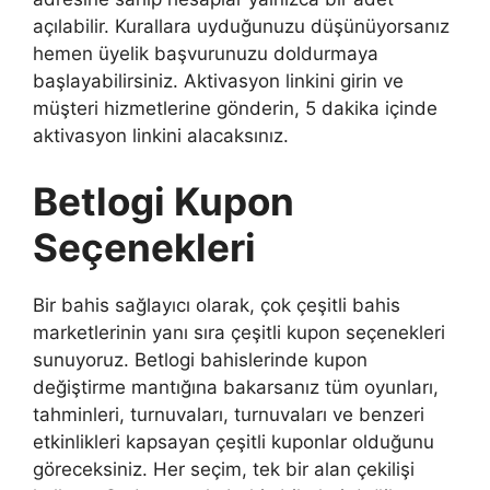
açılabilir. Kurallara uyduğunuzu düşünüyorsanız
hemen üyelik başvurunuzu doldurmaya
başlayabilirsiniz. Aktivasyon linkini girin ve
müşteri hizmetlerine gönderin, 5 dakika içinde
aktivasyon linkini alacaksınız.
Betlogi Kupon
Seçenekleri
Bir bahis sağlayıcı olarak, çok çeşitli bahis
marketlerinin yanı sıra çeşitli kupon seçenekleri
sunuyoruz. Betlogi bahislerinde kupon
değiştirme mantığına bakarsanız tüm oyunları,
tahminleri, turnuvaları, turnuvaları ve benzeri
etkinlikleri kapsayan çeşitli kuponlar olduğunu
göreceksiniz. Her seçim, tek bir alan çekilişi