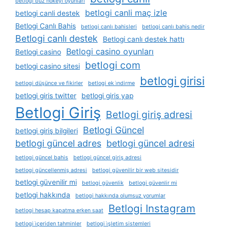
betlogi buz hokeyi oyunları
betlogi canli maç izle
betlogi canli destek
Betlogi Canlı Bahis
betlogi canlı bahisleri
betlogi canlı bahis nedir
Betlogi canlı destek
Betlogi canlı destek hattı
Betlogi casino oyunları
Betlogi casino
betlogi com
betlogi casino sitesi
betlogi girisi
betlogi düşünce ve fikirler
betlogi ek i̇ndirme
betlogi giris twitter
betlogi giris yap
Betlogi Giriş
Betlogi giriş adresi
Betlogi Güncel
betlogi giriş bilgileri
betlogi güncel adres
betlogi güncel adresi
betlogi güncel bahis
betlogi güncel giriş adresi
betlogi güncellenmiş adresi
betlogi güvenilir bir web sitesidir
betlogi güvenilir mi
betlogi güvenlik
betlogi güvenlir mi
betlogi hakkında
betlogi hakkında olumsuz yorumlar
Betlogi Instagram
betlogi hesap kapatma erken saat
betlogi i̇çeriden tahminler
betlogi i̇şletim sistemleri