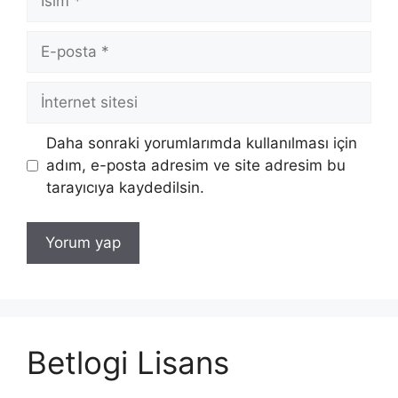
E-
posta
İnternet
sitesi
Daha sonraki yorumlarımda kullanılması için
adım, e-posta adresim ve site adresim bu
tarayıcıya kaydedilsin.
Betlogi Lisans