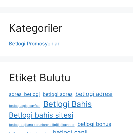
Kategoriler
Betlogi Promosyonlar
Etiket Bulutu
betlogi adresi
adresi betlogi
betlogi adres
Betlogi Bahis
betlogi açılış sayfası
Betlogi bahis sitesi
betlogi bonus
betlogi bağlantı sorunlarıyla i̇lgili şikâyetler
betlogi canli