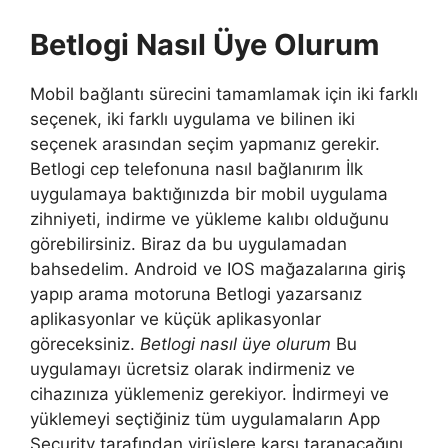
Betlogi Nasıl Üye Olurum
Mobil bağlantı sürecini tamamlamak için iki farklı
seçenek, iki farklı uygulama ve bilinen iki
seçenek arasından seçim yapmanız gerekir.
Betlogi cep telefonuna nasıl bağlanırım İlk
uygulamaya baktığınızda bir mobil uygulama
zihniyeti, indirme ve yükleme kalıbı olduğunu
görebilirsiniz. Biraz da bu uygulamadan
bahsedelim. Android ve IOS mağazalarına giriş
yapıp arama motoruna Betlogi yazarsanız
aplikasyonlar ve küçük aplikasyonlar
göreceksiniz.
Betlogi nasıl üye olurum
Bu
uygulamayı ücretsiz olarak indirmeniz ve
cihazınıza yüklemeniz gerekiyor. İndirmeyi ve
yüklemeyi seçtiğiniz tüm uygulamaların App
Security tarafından virüslere karşı taranacağını