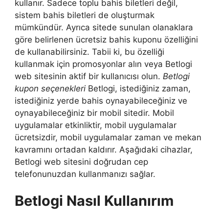
kullanır. Sadece toplu bahis biletleri değil,
sistem bahis biletleri de oluşturmak
mümkündür. Ayrıca sitede sunulan olanaklara
göre belirlenen ücretsiz bahis kuponu özelliğini
de kullanabilirsiniz. Tabii ki, bu özelliği
kullanmak için promosyonlar alın veya Betlogi
web sitesinin aktif bir kullanıcısı olun.
Betlogi
kupon seçenekleri
Betlogi, istediğiniz zaman,
istediğiniz yerde bahis oynayabileceğiniz ve
oynayabileceğiniz bir mobil sitedir. Mobil
uygulamalar etkinliktir, mobil uygulamalar
ücretsizdir, mobil uygulamalar zaman ve mekan
kavramını ortadan kaldırır. Aşağıdaki cihazlar,
Betlogi web sitesini doğrudan cep
telefonunuzdan kullanmanızı sağlar.
Betlogi Nasıl Kullanırım