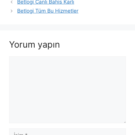
Betlogi Canlı Bahis Karlı
Betlogi Tüm Bu Hizmetler
Yorum yapın
Yorum
İsim