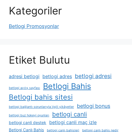
Kategoriler
Betlogi Promosyonlar
Etiket Bulutu
betlogi adresi
adresi betlogi
betlogi adres
Betlogi Bahis
betlogi açılış sayfası
Betlogi bahis sitesi
betlogi bonus
betlogi bağlantı sorunlarıyla i̇lgili şikâyetler
betlogi canli
betlogi buz hokeyi oyunları
betlogi canli maç izle
betlogi canli destek
Betlogi Canlı Bahis
betlogi canlı bahisleri
betlogi canlı bahis nedir