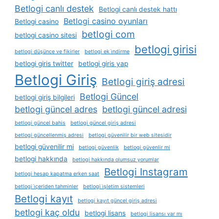
Betlogi canlı destek
Betlogi canlı destek hattı
Betlogi casino oyunları
Betlogi casino
betlogi com
betlogi casino sitesi
betlogi girisi
betlogi düşünce ve fikirler
betlogi ek i̇ndirme
betlogi giris twitter
betlogi giris yap
Betlogi Giriş
Betlogi giriş adresi
Betlogi Güncel
betlogi giriş bilgileri
betlogi güncel adres
betlogi güncel adresi
betlogi güncel bahis
betlogi güncel giriş adresi
betlogi güncellenmiş adresi
betlogi güvenilir bir web sitesidir
betlogi güvenilir mi
betlogi güvenlik
betlogi güvenlir mi
betlogi hakkında
betlogi hakkında olumsuz yorumlar
Betlogi Instagram
betlogi hesap kapatma erken saat
betlogi i̇çeriden tahminler
betlogi i̇şletim sistemleri
Betlogi kayıt
betlogi kayıt güncel giriş adresi
betlogi kaç oldu
betlogi lisans
betlogi lisansı var mı