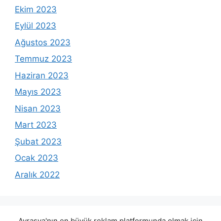
Ekim 2023
Eylül 2023
Ağustos 2023
Temmuz 2023
Haziran 2023
Mayıs 2023
Nisan 2023
Mart 2023
Şubat 2023
Ocak 2023
Aralık 2022
Avrasya'nın en büyük reklam platformunda olmak için