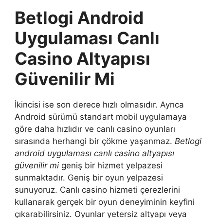
Betlogi Android
Uygulaması Canlı
Casino Altyapısı
Güvenilir Mi
İkincisi ise son derece hızlı olmasıdır. Ayrıca
Android sürümü standart mobil uygulamaya
göre daha hızlıdır ve canlı casino oyunları
sırasında herhangi bir çökme yaşanmaz.
Betlogi
android uygulaması canlı casino altyapısı
güvenilir mi
geniş bir hizmet yelpazesi
sunmaktadır. Geniş bir oyun yelpazesi
sunuyoruz. Canlı casino hizmeti çerezlerini
kullanarak gerçek bir oyun deneyiminin keyfini
çıkarabilirsiniz. Oyunlar yetersiz altyapı veya