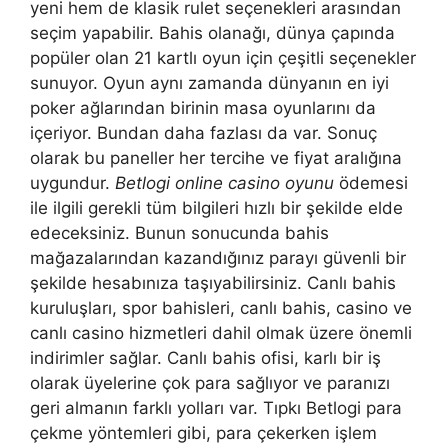
yeni hem de klasik rulet seçenekleri arasından
seçim yapabilir. Bahis olanağı, dünya çapında
popüler olan 21 kartlı oyun için çeşitli seçenekler
sunuyor. Oyun aynı zamanda dünyanın en iyi
poker ağlarından birinin masa oyunlarını da
içeriyor. Bundan daha fazlası da var. Sonuç
olarak bu paneller her tercihe ve fiyat aralığına
uygundur.
Betlogi online casino oyunu
ödemesi
ile ilgili gerekli tüm bilgileri hızlı bir şekilde elde
edeceksiniz. Bunun sonucunda bahis
mağazalarından kazandığınız parayı güvenli bir
şekilde hesabınıza taşıyabilirsiniz. Canlı bahis
kuruluşları, spor bahisleri, canlı bahis, casino ve
canlı casino hizmetleri dahil olmak üzere önemli
indirimler sağlar. Canlı bahis ofisi, karlı bir iş
olarak üyelerine çok para sağlıyor ve paranızı
geri almanın farklı yolları var. Tıpkı Betlogi para
çekme yöntemleri gibi, para çekerken işlem