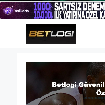
İçeriğe
atla