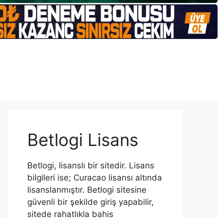
Betlogi Lisans
Betlogi, lisanslı bir sitedir. Lisans
bilgileri ise; Curacao lisansı altında
lisanslanmıştır. Betlogi sitesine
güvenli bir şekilde giriş yapabilir,
sitede rahatlıkla bahis