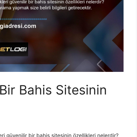
Bir Bahis Sitesinin
eri güvenilir bir bahis sitesinin özellikleri nelerdir?