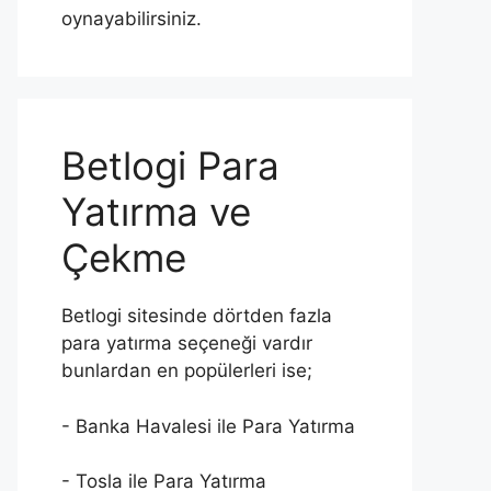
oynayabilirsiniz.
Betlogi Para
Yatırma ve
Çekme
Betlogi sitesinde dörtden fazla
para yatırma seçeneği vardır
bunlardan en popülerleri ise;
- Banka Havalesi ile Para Yatırma
- Tosla ile Para Yatırma