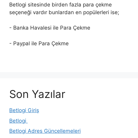
Betlogi sitesinde birden fazla para çekme
seçeneği vardır bunlardan en popülerleri ise;
- Banka Havalesi ile Para Çekme
- Paypal ile Para Çekme
Son Yazılar
Betlogi Giriş
Betlogi
Betlogi Adres Güncellemeleri