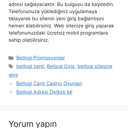
adresi sağlayacaktır. Bu bulguyu da kaydedin.
Telefonunuza yüklediğiniz uygulamaya
tıklayarak bu sitenin yeni giriş bağlantısını
hemen alabilirsiniz. Web sitenize giriş yaparak
telefonunuzdaki ücretsiz mobil programlara
sahip olabilirsiniz.
Kategoriler
Betlogi Promosyonlar
Etiketler
betlogi canli
,
Betlogi Giriş
,
betlogi sitesine
giriş
Betlogi Canlı Casino Oyunları
Betlogi Adresi Değişti Mi
Yorum yapın