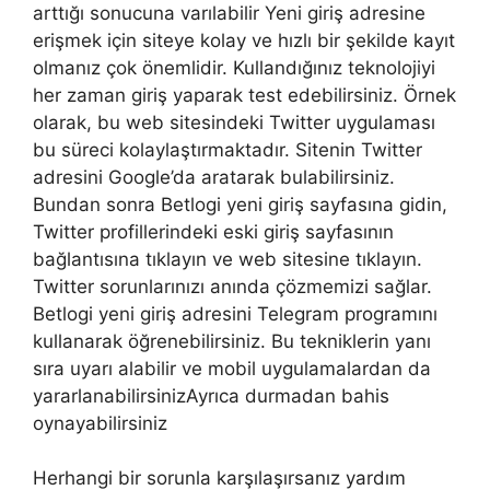
arttığı sonucuna varılabilir Yeni giriş adresine
erişmek için siteye kolay ve hızlı bir şekilde kayıt
olmanız çok önemlidir. Kullandığınız teknolojiyi
her zaman giriş yaparak test edebilirsiniz. Örnek
olarak, bu web sitesindeki Twitter uygulaması
bu süreci kolaylaştırmaktadır. Sitenin Twitter
adresini Google’da aratarak bulabilirsiniz.
Bundan sonra Betlogi yeni giriş sayfasına gidin,
Twitter profillerindeki eski giriş sayfasının
bağlantısına tıklayın ve web sitesine tıklayın.
Twitter sorunlarınızı anında çözmemizi sağlar.
Betlogi yeni giriş adresini Telegram programını
kullanarak öğrenebilirsiniz. Bu tekniklerin yanı
sıra uyarı alabilir ve mobil uygulamalardan da
yararlanabilirsinizAyrıca durmadan bahis
oynayabilirsiniz
Herhangi bir sorunla karşılaşırsanız yardım