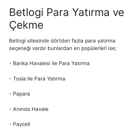
Betlogi Para Yatırma ve
Çekme
Betlogi sitesinde dörtden fazla para yatırma
seçeneği vardır bunlardan en popülerleri ise;
- Banka Havalesi ile Para Yatırma
- Tosla ile Para Yatırma
- Papara
- Anında Havale
- Paycell