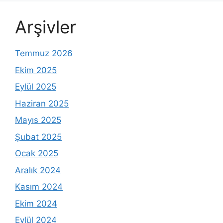
Arşivler
Temmuz 2026
Ekim 2025
Eylül 2025
Haziran 2025
Mayıs 2025
Şubat 2025
Ocak 2025
Aralık 2024
Kasım 2024
Ekim 2024
Eylül 2024