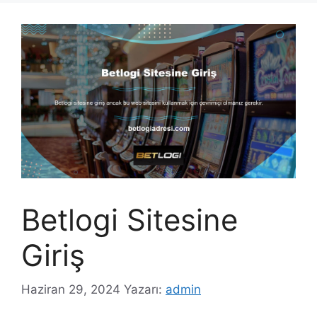
Betlogi Sitesine
Giriş
Haziran 29, 2024
Yazarı:
admin