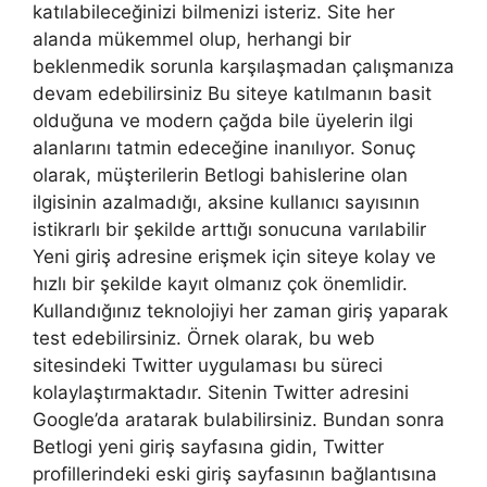
katılabileceğinizi bilmenizi isteriz. Site her
alanda mükemmel olup, herhangi bir
beklenmedik sorunla karşılaşmadan çalışmanıza
devam edebilirsiniz Bu siteye katılmanın basit
olduğuna ve modern çağda bile üyelerin ilgi
alanlarını tatmin edeceğine inanılıyor. Sonuç
olarak, müşterilerin Betlogi bahislerine olan
ilgisinin azalmadığı, aksine kullanıcı sayısının
istikrarlı bir şekilde arttığı sonucuna varılabilir
Yeni giriş adresine erişmek için siteye kolay ve
hızlı bir şekilde kayıt olmanız çok önemlidir.
Kullandığınız teknolojiyi her zaman giriş yaparak
test edebilirsiniz. Örnek olarak, bu web
sitesindeki Twitter uygulaması bu süreci
kolaylaştırmaktadır. Sitenin Twitter adresini
Google’da aratarak bulabilirsiniz. Bundan sonra
Betlogi yeni giriş sayfasına gidin, Twitter
profillerindeki eski giriş sayfasının bağlantısına