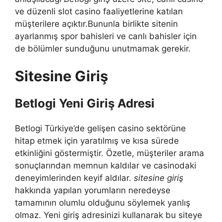
ve düzenli slot casino faaliyetlerine katılan
müşterilere açıktır.Bununla birlikte sitenin
ayarlanmış spor bahisleri ve canlı bahisler için
de bölümler sunduğunu unutmamak gerekir.
Sitesine Giriş
Betlogi Yeni Giriş Adresi
Betlogi Türkiye’de gelişen casino sektörüne
hitap etmek için yaratılmış ve kısa sürede
etkinliğini göstermiştir. Özetle, müşteriler arama
sonuçlarından memnun kaldılar ve casinodaki
deneyimlerinden keyif aldılar.
sitesine giriş
hakkında yapılan yorumların neredeyse
tamamının olumlu olduğunu söylemek yanlış
olmaz. Yeni giriş adresinizi kullanarak bu siteye