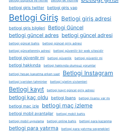
betlogi düşünce ve fikirler
betlogi ek i̇ndirme
betlogi giris twitter
betlogi giris yap
Betlogi Giriş
Betlogi giriş adresi
Betlogi Güncel
betlogi giriş bilgileri
betlogi güncel adres
betlogi güncel adresi
betlogi güncel bahis
betlogi güncel giriş adresi
betlogi güncellenmiş adresi
betlogi güvenilir bir web sitesidir
betlogi güvenilir mi
betlogi güvenlik
betlogi güvenlir mi
betlogi hakkında
betlogi hakkında olumsuz yorumlar
Betlogi Instagram
betlogi hesap kapatma erken saat
betlogi i̇çeriden tahminler
betlogi i̇şletim sistemleri
Betlogi kayıt
betlogi kayıt güncel giriş adresi
betlogi kaç oldu
betlogi lisans
betlogi lisansı var mı
betlogi maç izleme
betlogi maç izle
betlogi mobil avantajlar
betlogi mobil bahis
betlogi mobil uygulama
betlogi online bahis
betlogi para kazanma
betlogi para yatırma
betlogi para yatırma seçenekleri