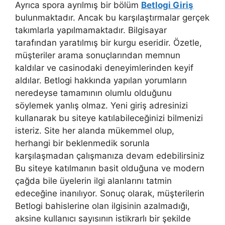
Ayrıca spora ayrılmış bir bölüm
Betlogi Giriş
bulunmaktadır. Ancak bu karşılaştırmalar gerçek
takımlarla yapılmamaktadır. Bilgisayar
tarafından yaratılmış bir kurgu eseridir. Özetle,
müşteriler arama sonuçlarından memnun
kaldılar ve casinodaki deneyimlerinden keyif
aldılar. Betlogi hakkında yapılan yorumların
neredeyse tamamının olumlu olduğunu
söylemek yanlış olmaz. Yeni giriş adresinizi
kullanarak bu siteye katılabileceğinizi bilmenizi
isteriz. Site her alanda mükemmel olup,
herhangi bir beklenmedik sorunla
karşılaşmadan çalışmanıza devam edebilirsiniz
Bu siteye katılmanın basit olduğuna ve modern
çağda bile üyelerin ilgi alanlarını tatmin
edeceğine inanılıyor. Sonuç olarak, müşterilerin
Betlogi bahislerine olan ilgisinin azalmadığı,
aksine kullanıcı sayısının istikrarlı bir şekilde