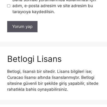
adım, e-posta adresim ve site adresim bu
tarayıcıya kaydedilsin.
Betlogi Lisans
Betlogi, lisanslı bir sitedir. Lisans bilgileri ise;
Curacao lisansı altında lisanslanmıştır. Betlogi
sitesine güvenli bir şekilde giriş yapabilir, sitede
rahatlıkla bahis oynayabilirsiniz.