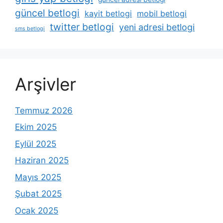
güncel betlogi
kayit betlogi
mobil betlogi
twitter betlogi
yeni adresi betlogi
sms betlogi
Arşivler
Temmuz 2026
Ekim 2025
Eylül 2025
Haziran 2025
Mayıs 2025
Şubat 2025
Ocak 2025