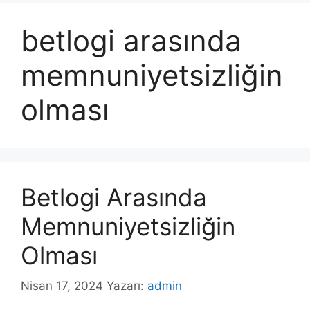
betlogi arasında
memnuniyetsizliğin
olması
Betlogi Arasında
Memnuniyetsizliğin
Olması
Nisan 17, 2024
Yazarı:
admin