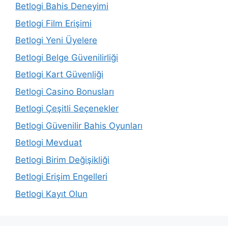
Betlogi Bahis Deneyimi
Betlogi Film Erişimi
Betlogi Yeni Üyelere
Betlogi Belge Güvenilirliği
Betlogi Kart Güvenliği
Betlogi Casino Bonusları
Betlogi Çeşitli Seçenekler
Betlogi Güvenilir Bahis Oyunları
Betlogi Mevduat
Betlogi Birim Değişikliği
Betlogi Erişim Engelleri
Betlogi Kayıt Olun