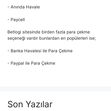
- Anında Havale
- Paycell
Betlogi sitesinde birden fazla para çekme
seçeneği vardır bunlardan en popülerleri ise;
- Banka Havalesi ile Para Çekme
- Paypal ile Para Çekme
Son Yazılar