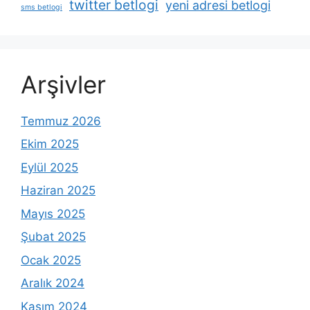
twitter betlogi
yeni adresi betlogi
sms betlogi
Arşivler
Temmuz 2026
Ekim 2025
Eylül 2025
Haziran 2025
Mayıs 2025
Şubat 2025
Ocak 2025
Aralık 2024
Kasım 2024