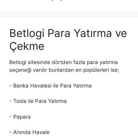
Betlogi Para Yatırma ve
Çekme
Betlogi sitesinde dörtden fazla para yatırma
seçeneği vardır bunlardan en popülerleri ise;
- Banka Havalesi ile Para Yatırma
- Tosla ile Para Yatırma
- Papara
- Anında Havale