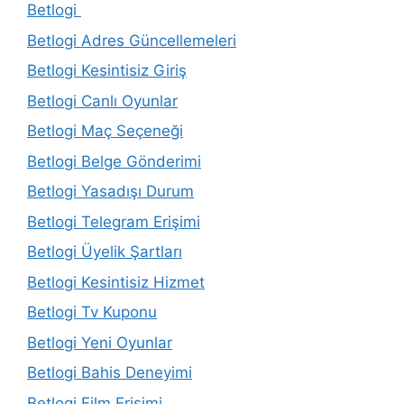
Betlogi
Betlogi Adres Güncellemeleri
Betlogi Kesintisiz Giriş
Betlogi Canlı Oyunlar
Betlogi Maç Seçeneği
Betlogi Belge Gönderimi
Betlogi Yasadışı Durum
Betlogi Telegram Erişimi
Betlogi Üyelik Şartları
Betlogi Kesintisiz Hizmet
Betlogi Tv Kuponu
Betlogi Yeni Oyunlar
Betlogi Bahis Deneyimi
Betlogi Film Erişimi